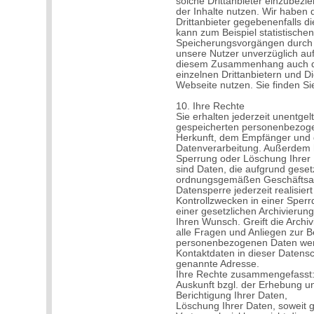
solche Drittanbieter einzubezie
der Inhalte nutzen. Wir haben 
Drittanbieter gegebenenfalls d
kann zum Beispiel statistische
Speicherungsvorgängen durch D
unsere Nutzer unverzüglich auf
diesem Zusammenhang auch die
einzelnen Drittanbietern und Di
Webseite nutzen. Sie finden Si
10. Ihre Rechte
Sie erhalten jederzeit unentgel
gespeicherten personenbezoge
Herkunft, dem Empfänger und
Datenverarbeitung. Außerdem h
Sperrung oder Löschung Ihre
sind Daten, die aufgrund geset
ordnungsgemäßen Geschäftsabw
Datensperre jederzeit realisie
Kontrollzwecken in einer Sperr
einer gesetzlichen Archivierung
Ihren Wunsch. Greift die Archiv
alle Fragen und Anliegen zur 
personenbezogenen Daten wend
Kontaktdaten in dieser Datens
genannte Adresse.
Ihre Rechte zusammengefasst
Auskunft bzgl. der Erhebung u
Berichtigung Ihrer Daten,
Löschung Ihrer Daten, soweit 