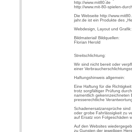
http://www.mit80.de
http://www.mit-80-spielen-durc
Die Webseite http://www.mit80.
jahr.de ist ein Produkte des „H
Webdesign, Layout und Grafik:
Bildmaterial/ Bildquellen:
Florian Herold
Streitschlichtung:
Wir sind nicht bereit oder verpf
einer Verbraucherschlichtungss
Haftungshinweis allgemein:
Eine Haftung für die Richtigke
trotz sorgfältiger Prüfung dur
namentlich gekennzeichneten B
presserechtliche Verantwortun
Schadenersatzansprüche sind a
oder grobe Fahrlässigkeit zu v
auf Ersatz von Folgeschäden w
Auf den Websites wiedergege
zu Gunsten der jeweiligen Her