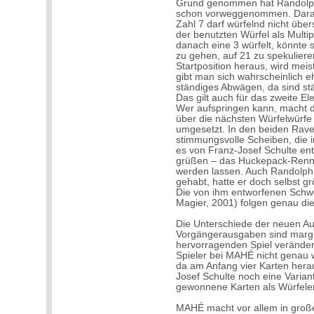
Grund genommen hat Randolp
schon vorweggenommen. Darauf
Zahl 7 darf würfelnd nicht über
der benutzten Würfel als Multipl
danach eine 3 würfelt, könnte 
zu gehen, auf 21 zu spekulier
Startposition heraus, wird meis
gibt man sich wahrscheinlich eh
ständiges Abwägen, da sind st
Das gilt auch für das zweite E
Wer aufspringen kann, macht da
über die nächsten Würfelwürfe
umgesetzt. In den beiden Rav
stimmungsvolle Scheiben, die i
es von Franz-Josef Schulte en
grüßen – das Huckepack-Renne
werden lassen. Auch Randolph
gehabt, hatte er doch selbst g
Die von ihm entworfenen Sch
Magier, 2001) folgen genau di
Die Unterschiede der neuen Au
Vorgängerausgaben sind margi
hervorragenden Spiel verändern
Spieler bei MAHÉ nicht genau 
da am Anfang vier Karten herau
Josef Schulte noch eine Variant
gewonnene Karten als Würfeler
MAHÉ macht vor allem in große