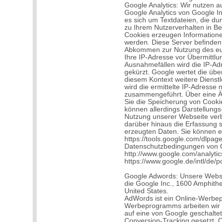
Google Analytics: Wir nutzen 
Google Analytics von Google In
es sich um Textdateien, die d
zu Ihrem Nutzerverhalten in B
Cookies erzeugen Informatione
werden. Diese Server befinden 
Abkommen zur Nutzung des eu
Ihre IP-Adresse vor Übermittlun
Ausnahmefällen wird die IP-Adr
gekürzt. Google wertet die über
diesem Kontext weitere Dienstl
wird die ermittelte IP-Adresse
zusammengeführt. Über eine Ä
Sie die Speicherung von Cooki
können allerdings Darstellung
Nutzung unserer Webseite verb
darüber hinaus die Erfassung 
erzeugten Daten. Sie können e
https://tools.google.com/dlpa
Datenschutzbedingungen von G
http://www.google.com/analytic
https://www.google.de/intl/de/po
Google Adwords: Unsere Websi
die Google Inc., 1600 Amphith
United States.
AdWords ist ein Online-Werb
Werbeprogramms arbeiten wir m
auf eine von Google geschaltet
Conversion-Tracking gesetzt. Co