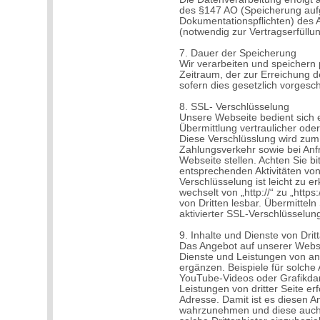
des §147 AO (Speicherung aufg
Dokumentationspflichten) des Art
(notwendig zur Vertragserfüll
7. Dauer der Speicherung
Wir verarbeiten und speichern
Zeitraum, der zur Erreichung d
sofern dies gesetzlich vorgesc
8. SSL- Verschlüsselung
Unsere Webseite bedient sich 
Übermittlung vertraulicher oder
Diese Verschlüsslung wird zum 
Zahlungsverkehr sowie bei Anfr
Webseite stellen. Achten Sie b
entsprechenden Aktivitäten von I
Verschlüsselung ist leicht zu e
wechselt von „http://“ zu „https
von Dritten lesbar. Übermitteln
aktivierter SSL-Verschlüsselun
9. Inhalte und Dienste von Drit
Das Angebot auf unserer Webse
Dienste und Leistungen von an
ergänzen. Beispiele für solch
YouTube-Videos oder Grafikdars
Leistungen von dritter Seite er
Adresse. Damit ist es diesen A
wahrzunehmen und diese auch 