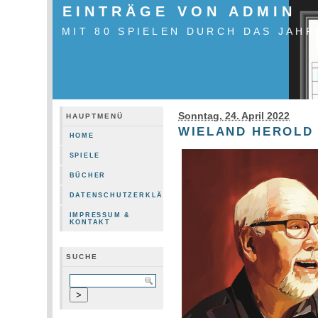
EINTRÄGE VON ADMIN
MIT 80 SPIELEN DURCH DAS JAHR
Sonntag, 24. April 2022
HAUPTMENÜ
WIELAND HEROLD
HOME
SPIELE
BÜCHER
DATENSCHUTZERKLÄRUNG
IMPRESSUM &
KONTAKT
SUCHE