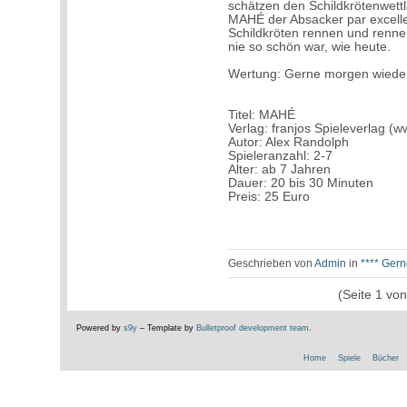
schätzen den Schildkrötenwettla
MAHÉ der Absacker par excelle
Schildkröten rennen und renne
nie so schön war, wie heute.
Wertung: Gerne morgen wiede
Titel: MAHÉ
Verlag: franjos Spieleverlag (w
Autor: Alex Randolph
Spieleranzahl: 2-7
Alter: ab 7 Jahren
Dauer: 20 bis 30 Minuten
Preis: 25 Euro
Geschrieben von
Admin
in
**** Ger
(Seite 1 vo
Powered by
s9y
– Template by
Bulletproof development team
.
Home
Spiele
Bücher