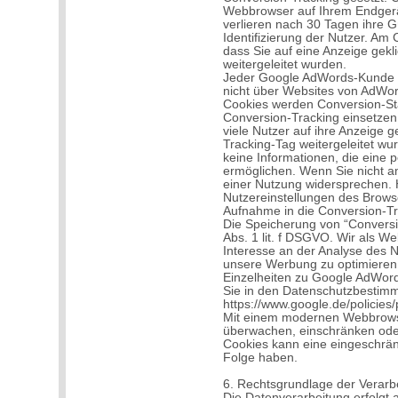
Webbrowser auf Ihrem Endgerä
verlieren nach 30 Tagen ihre Gü
Identifizierung der Nutzer. A
dass Sie auf eine Anzeige gekl
weitergeleitet wurden.
Jeder Google AdWords-Kunde er
nicht über Websites von AdWor
Cookies werden Conversion-Sta
Conversion-Tracking einsetzen,
viele Nutzer auf ihre Anzeige g
Tracking-Tag weitergeleitet w
keine Informationen, die eine p
ermöglichen. Wenn Sie nicht a
einer Nutzung widersprechen. H
Nutzereinstellungen des Browse
Aufnahme in die Conversion-Trac
Die Speicherung von “Conversio
Abs. 1 lit. f DSGVO. Wir als W
Interesse an der Analyse des
unsere Werbung zu optimieren
Einzelheiten zu Google AdWor
Sie in den Datenschutzbestim
https://www.google.de/policies/
Mit einem modernen Webbrows
überwachen, einschränken oder
Cookies kann eine eingeschränk
Folge haben.
6. Rechtsgrundlage der Verarb
Die Datenverarbeitung erfolgt