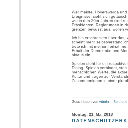
Wer meinte, Hoyerswerda und R
Ereignisse, sieht sich getäusc
wie in den 20er Jahren sind re
Präsidenten, Regierungen in de
grenzen bewusst aus, wollen w
Ich bin erschrocken über das, w
scheint mehr selbstverständlic
trete ich mit meiner Teilna
Erhalt der Demokratie und Me
hinaus ein.
Spielen steht für ein respektvo
Dialog. Spielen verbindet, stat
menschlichen Werte, die aktuell
Kultur und tragen zur Verständ
Zusammenleben in einer plural
Geschrieben von
Admin
in
Spielend 
Montag, 21. Mai 2018
DATENSCHUTZER