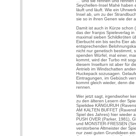
… und sie rennen und rennen u
Seychellen-Insel Mahé haben et
läuft und läuft. Wie ein Uhrwer
Insel ab, um zu der Strandbuc
sie so in ihren Genen wie der 
Damit ist auch in Kürze schon
das der franjos Spieleverlag in
maximal sieben Schildkröten ü
Eierbucht ein bis sechs Eier ab
entsprechenden Belohnungskart
nicht nur genetisch bestimmt, 
spenden Würfel, mal einer, m
kommt, wird der Turbo mit sogar
diesem Inselturn ist aber für d
Antrieb im Windschatten ander
Huckepack sozusagen. Gelaufen
Eintragungen, im Gebüsch vers
kommt gleich wieder, denn die
rennen.
Wer jetzt sagt, irgendwoher ke
zu den älteren Lesern der Spie
Spielidee KÄNGURUH (Ravens
AM KALTEN BUFFET (Ravensbur
Spiel des Jahres) hier wieder 
PUSH OVER (Parker, 1981), G
und MONSTER-FRESSEN (Simba
verstorbene Altmeister der Spie
nur zwei guten Grundideen ein