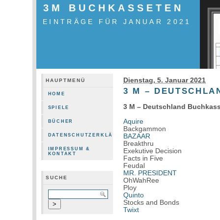
3M BUCHKASSETEN
EINTRÄGE FÜR JANUAR 2021
Dienstag, 5. Januar 2021
HAUPTMENÜ
3 M – DEUTSCHL
HOME
3 M – Deutschland Buchkass
SPIELE
Aquire
BÜCHER
Backgammon
BAZAAR
DATENSCHUTZERKLÄRUNG
Breakthru
IMPRESSUM &
Exekutive Decision
KONTAKT
Facts in Five
Feudal
MR. PRESIDENT
SUCHE
OhWahRee
Ploy
Quinto
Stocks and Bonds
Twixt