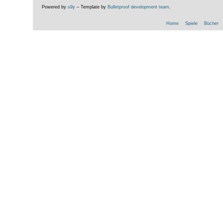
Powered by
s9y
– Template by
Bulletproof development team
.
Home
Spiele
Bücher