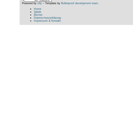
Powered by
s9y
– Template by
Bulletproof development team
.
Home
Spiele
Bücher
Datenschutzerklärung
Impressum & Kontakt