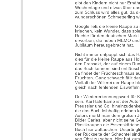
gibt den Kindern nicht nur Ernähr
Wochentage und etwas über da
zum Schluss wird alles gut, da 
wunderschönen Schmetterling wi
Google ließ die kleine Raupe zu
kriechen, kein Wunder, dass spi
Rechte für den deutschen Markt 
erworben, die neben MEMO und 
Jubiläum herausgebracht hat.
Nicht immer entpuppt sich das Hau
dies für die kleine Raupe aus Hol
den Fressakt, der auf einem Rund
das Buch kennen, sind enttäusch
da findet der Früchteschmaus auf
Früchten. Ganz schwach fällt de
Vielfalt der Völlerei der Raupe b
gleich nach fehlenden Eiswaffeln
Der Wiedererkennungswert für K
sein. Kai Haferkamp ist der Autor,
Preussler und Co. hineinzudenke
die das Buch leibhaftig erleben 
Autors merkt man dem großen Ju
Bilder Carles, aber nicht seine 
Plastikraupen die Essenskärtche
Buch hier auftauchen. Ursprüngli
der Rückseite der Schachtel si
von Obst zu sehen. Hier hat zu