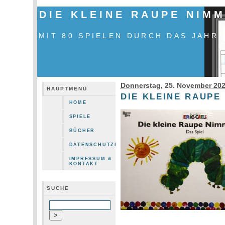
DIE KLEINE RAUPE NIMM
MIT 80 SPIELEN DURCH DAS JAHR
Donnerstag, 25. November 20
HAUPTMENÜ
DIE KLEINE RAUPE
HOME
SPIELE
BÜCHER
DATENSCHUTZERKLÄRUNG
IMPRESSUM &
KONTAKT
SUCHE