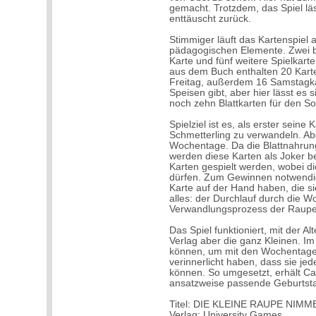
gemacht. Trotzdem, das Spiel läs
enttäuscht zurück.
Stimmiger läuft das Kartenspiel 
pädagogischen Elemente. Zwei bi
Karte und fünf weitere Spielkart
aus dem Buch enthalten 20 Kart
Freitag, außerdem 16 Samstagkar
Speisen gibt, aber hier lässt es 
noch zehn Blattkarten für den So
Spielziel ist es, als erster sein
Schmetterling zu verwandeln. Ab
Wochentage. Da die Blattnahrung
werden diese Karten als Joker 
Karten gespielt werden, wobei di
dürfen. Zum Gewinnen notwendig 
Karte auf der Hand haben, die sie
alles: der Durchlauf durch die W
Verwandlungsprozess der Raupe
Das Spiel funktioniert, mit der A
Verlag aber die ganz Kleinen. 
können, um mit den Wochentage
verinnerlicht haben, dass sie j
können. So umgesetzt, erhält Car
ansatzweise passende Geburtst
Titel: DIE KLEINE RAUPE NIM
Verlag: University Games