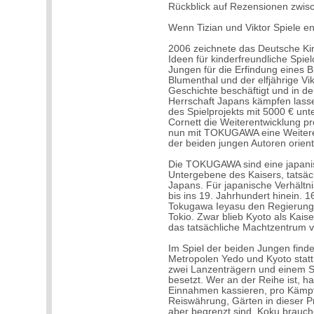
Rückblick auf Rezensionen zwi
Wenn Tizian und Viktor Spiele 
2006 zeichnete das Deutsche Kin
Ideen für kinderfreundliche Spie
Jungen für die Erfindung eines Br
Blumenthal und der elfjährige Vik
Geschichte beschäftigt und in d
Herrschaft Japans kämpfen lasse
des Spielprojekts mit 5000 € unte
Cornett die Weiterentwicklung p
nun mit TOKUGAWA eine Weiteren
der beiden jungen Autoren orienti
Die TOKUGAWA sind eine japanisc
Untergebene des Kaisers, tatsäc
Japans. Für japanische Verhältni
bis ins 19. Jahrhundert hinein. 
Tokugawa Ieyasu den Regierungs
Tokio. Zwar blieb Kyoto als Kaise
das tatsächliche Machtzentrum v
Im Spiel der beiden Jungen find
Metropolen Yedo und Kyoto statt.
zwei Lanzenträgern und einem 
besetzt. Wer an der Reihe ist, ha
Einnahmen kassieren, pro Kämpfe
Reiswährung, Gärten in dieser 
aber begrenzt sind. Koku brauc