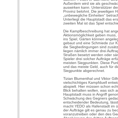
Außerdem wird sie als geschwäc
auswirken kann. Unterstützer de
Provinz belohnt. Die jeweiligen H
„unbewegliche Einheiten“ betrach
Unterliegt die Hauptstadt das ers
zweiten Mal ist das Spiel entsch
Die Kampfbeschreibung hat anged
Aktionsmöglichkeit geben muss,
ins Spiel, Gärten können angel
gebaut und eine Schmiede zur K
die Siegbedingungen sind zusätzl
liegen nämlich immer drei Auftr
Straßen besetzt werden oder säm
Spieler drei solcher Aufträge erf
meisten Siegpunkten. Diese Punk
und das meiste Geld, auch für di
Siegpunkte abgerechnet.
Tizian Blumenthal und Viktor Gil
vielschichtiges Kampfduell entwi
abspielt. Hier müssen schon ech
Blick behalten wollen, was sich 
Hauptstadt muss in Angriff gen
Schwächung des Gegners gedacht
entscheidender Bedeutung, läss
macht YEDO als Hafenstadt im üb
der Aufträge gilt es genau zu b
voranzutreiben oder den des Geg