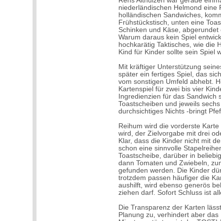
Rens Althuizen war gerade einmal
niederländischen Helmond eine F
holländischen Sandwiches, komm
Frühstückstisch, unten eine Toa
Schinken und Käse, abgerundet 
Warum daraus kein Spiel entwicke
hochkarätig Taktisches, wie die 
Kind für Kinder sollte sein Spiel
Mit kräftiger Unterstützung sein
später ein fertiges Spiel, das s
vom sonstigen Umfeld abhebt. H
Kartenspiel für zwei bis vier Kin
Ingredienzien für das Sandwich s
Toastscheiben und jeweils sechs 
durchsichtiges Nichts -bringt Pfef
Reihum wird die vorderste Karte 
wird, der Zielvorgabe mit drei 
Klar, dass die Kinder nicht mit 
schon eine sinnvolle Stapelreih
Toastscheibe, darüber in belieb
dann Tomaten und Zwiebeln, zum
gefunden werden. Die Kinder dürf
trotzdem passen häufiger die Ka
aushilft, wird ebenso generös be
ziehen darf. Sofort Schluss ist 
Die Transparenz der Karten lässt
Planung zu, verhindert aber das