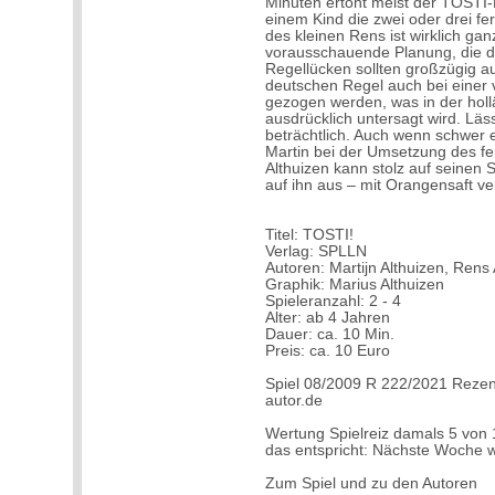
Minuten ertönt meist der TOSTI-
einem Kind die zwei oder drei f
des kleinen Rens ist wirklich ganz
vorausschauende Planung, die du
Regellücken sollten großzügig 
deutschen Regel auch bei einer 
gezogen werden, was in der hol
ausdrücklich untersagt wird. Läs
beträchtlich. Auch wenn schwer e
Martin bei der Umsetzung des fer
Althuizen kann stolz auf seinen S
auf ihn aus – mit Orangensaft ver
Titel: TOSTI!
Verlag: SPLLN
Autoren: Martijn Althuizen, Rens 
Graphik: Marius Althuizen
Spieleranzahl: 2 - 4
Alter: ab 4 Jahren
Dauer: ca. 10 Min.
Preis: ca. 10 Euro
Spiel 08/2009 R 222/2021 Rezen
autor.de
Wertung Spielreiz damals 5 von 
das entspricht: Nächste Woche 
Zum Spiel und zu den Autoren