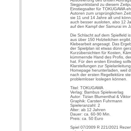
Absolvierung des dritten Auftrag
Siegpunktstand zu diesem Zeitpu
Einstiegsalter für TOKUGAWA ehe
Autoren zum ursprünglichen Zeitp
sie 11 und 14 Jahre alt und könn
auch besser ausloten, also 12 Jah
auf den Kampf der Samurai im J
Die Schlacht auf dem Spielfeld is
aus über 150 Holzteilchen ergibt.
Klebearbeit angesagt. Das Ergeb
der Spielplan ist etwas dünn gera
Kurzübersichten für Kosten, Käm
kümmernde Hand des Profis, der 
hat. Für den ersten Einstieg soll
Klarstellungen zur Spielanleitung
Homepage herunterladen, weil dami
nach der ersten Regellektüre ste
problemloser loslegen können.
Titel: TOKUGAWA
Verlag: Bambus Spieleverlag
Autor: Tizian Blumenthal & Vikto
Graphik: Carsten Fuhrmann
Spieleranzahl: 2
Alter: ab 12 Jahren
Dauer: ca. 60-90 Min.
Preis: ca. 50 Euro
Spiel 07/2009 R 221/2021 Rezen