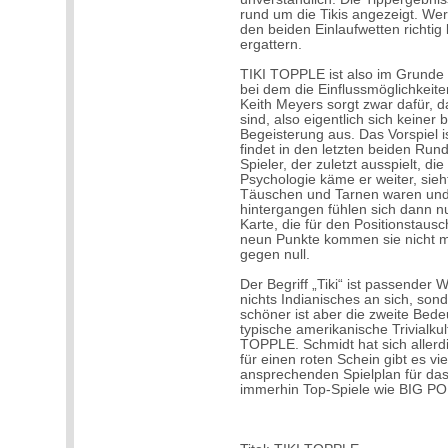
rund um die Tikis angezeigt. Wer 
den beiden Einlaufwetten richtig
ergattern.
TIKI TOPPLE ist also im Grunde 
bei dem die Einflussmöglichkeite
Keith Meyers sorgt zwar dafür, d
sind, also eigentlich sich keiner 
Begeisterung aus. Das Vorspiel 
findet in den letzten beiden Rund
Spieler, der zuletzt ausspielt, di
Psychologie käme er weiter, sieh
Täuschen und Tarnen waren und s
hintergangen fühlen sich dann nu
Karte, die für den Positionstaus
neun Punkte kommen sie nicht m
gegen null.
Der Begriff „Tiki“ ist passender 
nichts Indianisches an sich, sond
schöner ist aber die zweite Bedeu
typische amerikanische Trivialkult
TOPPLE. Schmidt hat sich aller
für einen roten Schein gibt es vi
ansprechenden Spielplan für das 
immerhin Top-Spiele wie BIG PO