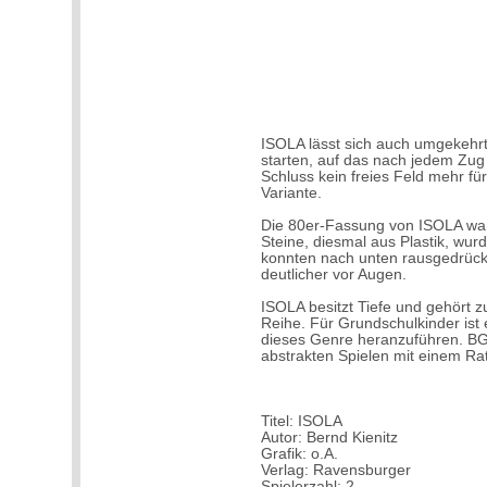
ISOLA lässt sich auch umgekehrt 
starten, auf das nach jedem Zug
Schluss kein freies Feld mehr für 
Variante.
Die 80er-Fassung von ISOLA war 
Steine, diesmal aus Plastik, wurd
konnten nach unten rausgedrückt
deutlicher vor Augen.
ISOLA besitzt Tiefe und gehört z
Reihe. Für Grundschulkinder ist
dieses Genre heranzuführen. BG
abstrakten Spielen mit einem Rat
Titel: ISOLA
Autor: Bernd Kienitz
Grafik: o.A.
Verlag: Ravensburger
Spielerzahl: 2