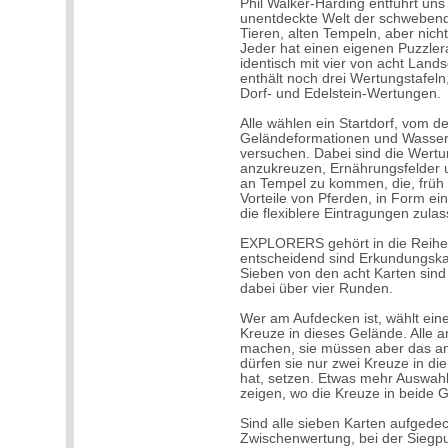
Phil Walker-Harding entführt u
unentdeckte Welt der schwebend
Tieren, alten Tempeln, aber nich
Jeder hat einen eigenen Puzzler
identisch mit vier von acht Land
enthält noch drei Wertungstafel
Dorf- und Edelstein-Wertungen.
Alle wählen ein Startdorf, vom d
Geländeformationen und Wasserg
versuchen. Dabei sind die Wertun
anzukreuzen, Ernährungsfelder un
an Tempel zu kommen, die, früh 
Vorteile von Pferden, in Form e
die flexiblere Eintragungen zulas
EXPLORERS gehört in die Reihe d
entscheidend sind Erkundungskar
Sieben von den acht Karten sin
dabei über vier Runden.
Wer am Aufdecken ist, wählt ein
Kreuze in dieses Gelände. Alle a
machen, sie müssen aber das an
dürfen sie nur zwei Kreuze in die
hat, setzen. Etwas mehr Auswahl
zeigen, wo die Kreuze in beide 
Sind alle sieben Karten aufgedec
Zwischenwertung, bei der Siegpu