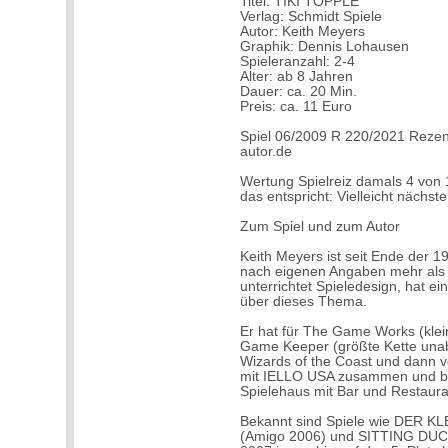
Titel: TIKI TOPPLE
Verlag: Schmidt Spiele
Autor: Keith Meyers
Graphik: Dennis Lohausen
Spieleranzahl: 2-4
Alter: ab 8 Jahren
Dauer: ca. 20 Min.
Preis: ca. 11 Euro
Spiel 06/2009 R 220/2021 Rezen
autor.de
Wertung Spielreiz damals 4 von 
das entspricht: Vielleicht nächs
Zum Spiel und zum Autor
Keith Meyers ist seit Ende der 19
nach eigenen Angaben mehr als d
unterrichtet Spieledesign, hat e
über dieses Thema.
Er hat für The Game Works (klei
Game Keeper (größte Kette unabh
Wizards of the Coast und dann v
mit IELLO USA zusammen und be
Spielehaus mit Bar und Restaura
Bekannt sind Spiele wie DER 
(Amigo 2006) und SITTING DUCKS