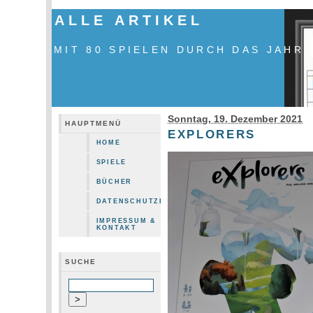
ALLE ARTIKEL
MIT 80 SPIELEN DURCH DAS JAHR
Sonntag, 19. Dezember 2021
HAUPTMENÜ
EXPLORERS
HOME
SPIELE
BÜCHER
DATENSCHUTZERKLÄRUNG
IMPRESSUM &
KONTAKT
SUCHE