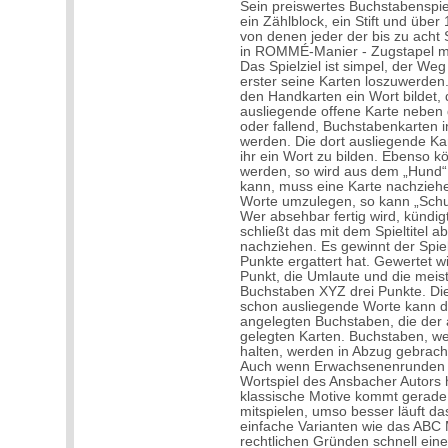
Sein preiswertes Buchstabenspiel
ein Zählblock, ein Stift und übe
von denen jeder der bis zu acht S
in ROMMÉ-Manier - Zugstapel mit
Das Spielziel ist simpel, der Weg
erster seine Karten loszuwerden
den Handkarten ein Wort bildet, 
ausliegende offene Karte neben
oder fallend, Buchstabenkarten i
werden. Die dort ausliegende K
ihr ein Wort zu bilden. Ebenso 
werden, so wird aus dem „Hund“ 
kann, muss eine Karte nachziehe
Worte umzulegen, so kann „Schun
Wer absehbar fertig wird, künd
schließt das mit dem Spieltitel a
nachziehen. Es gewinnt der Spie
Punkte ergattert hat. Gewertet w
Punkt, die Umlaute und die mei
Buchstaben XYZ drei Punkte. Dies
schon ausliegende Worte kann do
angelegten Buchstaben, die der a
gelegten Karten. Buchstaben, w
halten, werden in Abzug gebrach
Auch wenn Erwachsenenrunden ü
Wortspiel des Ansbacher Autors h
klassische Motive kommt gerade b
mitspielen, umso besser läuft da
einfache Varianten wie das ABC
rechtlichen Gründen schnell ei