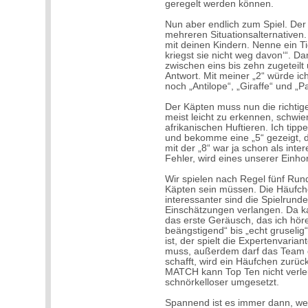
geregelt werden können.
Nun aber endlich zum Spiel. De
mehreren Situationsalternativen.
mit deinen Kindern. Nenne ein Tier
kriegst sie nicht weg davon‘“. D
zwischen eins bis zehn zugeteilt
Antwort. Mit meiner „2“ würde ic
noch „Antilope“, „Giraffe“ und „P
Der Käpten muss nun die richtig
meist leicht zu erkennen, schwie
afrikanischen Huftieren. Ich tip
und bekomme eine „5“ gezeigt, da
mit der „8“ war ja schon als int
Fehler, wird eines unserer Einho
Wir spielen nach Regel fünf Run
Käpten sein müssen. Die Häufchen-
interessanter sind die Spielrund
Einschätzungen verlangen. Da k
das erste Geräusch, das ich höre
beängstigend“ bis „echt gruselig
ist, der spielt die Expertenvaria
muss, außerdem darf das Team d
schafft, wird ein Häufchen zur
MATCH kann Top Ten nicht verleu
schnörkelloser umgesetzt.
Spannend ist es immer dann, we