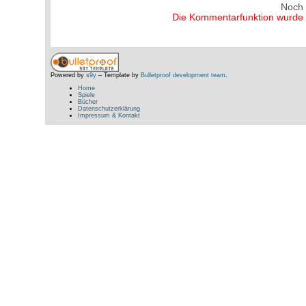
Noch
Die Kommentarfunktion wurde v
Powered by
s9y
– Template by
Bulletproof development team
.
Home
Spiele
Bücher
Datenschutzerklärung
Impressum & Kontakt