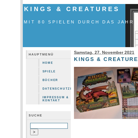
KINGS & CREATURES
MIT 80 SPIELEN DURCH DAS JAHR
Samstag, 27. November 2021
HAUPTMENÜ
KINGS & CREATUR
HOME
SPIELE
BÜCHER
DATENSCHUTZERKLÄRUNG
IMPRESSUM &
KONTAKT
SUCHE