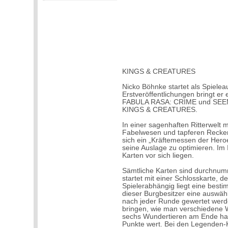
KINGS & CREATURES
Nicko Böhnke startet als Spieleau
Erstveröffentlichungen bringt er
FABULA RASA: CRIME und SEEMA
KINGS & CREATURES.
In einer sagenhaften Ritterwelt 
Fabelwesen und tapferen Recken, 
sich ein „Kräftemessen der Heroe
seine Auslage zu optimieren. Im 
Karten vor sich liegen.
Sämtliche Karten sind durchnumm
startet mit einer Schlosskarte, de
Spielerabhängig liegt eine best
dieser Burgbesitzer eine auswählt
nach jeder Runde gewertet werde
bringen, wie man verschiedene
sechs Wundertieren am Ende hat,
Punkte wert. Bei den Legenden-