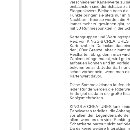
verschiedener Kartenwerte zu s
einfachsten sind die Schätze zu 
Siegpunktwert. Bleiben noch die 
Punkte bringen sie stets nur im 
Nachbarn. Ebenso werden die Ri
immer mehr zu gewinnen gibt, 
mit 30 Ruhmespunkten in die Sch
Kartengruppen und Wertungsspezi
Reiz von KINGS & CREATURES be
Kartenzahlen. Da locken das ein
der 100er Grenze, aber nimmt ma
Restkarten übrig, denn man wird
Zahlensprünge macht, wird gut 
aufbauen können und im Vorfeld 
bekommen sind. Jeder darf nur 
schon vorher sein, wenn man eine
Kartenwert davor.
Diese Sammelaktionen laufen ide
jeder Runde werden die Ritterw
Ende gibt es dann die große Bi
Königsmehrheiten.
KINGS & CREATURES funktioniert 
Fabelwesen tadellos, die Abhäng
vor allem den Legendenanforderu
allem wenn es um viele Punkte g
Schatzkarte partout nicht auf o
Da es keine weitere Interaktion m