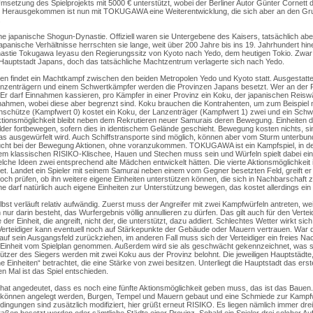
Umsetzung des Spielprojekts mit 5000 € unterstützt, wobei der Berliner Autor Günter Cornett 
at. Herausgekommen ist nun mit TOKUGAWA eine Weiterentwicklung, die sich aber an den Gr
.
japanische Shogun-Dynastie. Offiziell waren sie Untergebene des Kaisers, tatsächlich ab
panische Verhältnisse herrschten sie lange, weit über 200 Jahre bis ins 19. Jahrhundert hine
astie Tokugawa Ieyasu den Regierungssitz von Kyoto nach Yedo, dem heutigen Tokio. Zwar 
le Hauptstadt Japans, doch das tatsächliche Machtzentrum verlagerte sich nach Yedo.
en findet ein Machtkampf zwischen den beiden Metropolen Yedo und Kyoto statt. Ausgestattet
zenträgern und einem Schwertkämpfer werden die Provinzen Japans besetzt. Wer an der Rei
 Er darf Einnahmen kassieren, pro Kämpfer in einer Provinz ein Koku, der japanischen Reisw
nahmen, wobei diese aber begrenzt sind. Koku brauchen die Kontrahenten, um zum Beispiel
nschütze (Kampfwert 0) kostet ein Koku, der Lanzenträger (Kampfwert 1) zwei und ein Sch
 Aktionsmöglichkeit bleibt neben dem Rekrutieren neuer Samurais deren Bewegung. Einheiten dü
lder fortbewegen, sofern dies in identischem Gelände geschieht. Bewegung kosten nichts, sin
s ausgewürfelt wird. Auch Schiffstransporte sind möglich, können aber vom Sturm unterbu
aucht bei der Bewegung Aktionen, ohne voranzukommen. TOKUGAWA ist ein Kampfspiel, in de
em klassischen RISIKO-Klischee, Hauen und Stechen muss sein und Würfeln spielt dabei ein
lche Ideen zwei entsprechend alte Mädchen entwickelt hätten. Die vierte Aktionsmöglichkeit ist
et. Landet ein Spieler mit seinem Samurai neben einem vom Gegner besetzten Feld, greift er 
och prüfen, ob ihn weitere eigene Einheiten unterstützen können, die sich in Nachbarschaft z
ne darf natürlich auch eigene Einheiten zur Unterstützung bewegen, das kostet allerdings ein 
st verläuft relativ aufwändig. Zuerst muss der Angreifer mit zwei Kampfwürfeln antreten, weil
 nur darin besteht, das Wurfergebnis völlig annullieren zu dürfen. Das gilt auch für den Vert
der Einheit, die angreift, nicht der, die unterstützt, dazu addiert. Schlechtes Wetter wirkt s
Verteidiger kann eventuell noch auf Stärkepunkte der Gebäude oder Mauern vertrauen. War der
auf sein Ausgangsfeld zurückziehen, im anderen Fall muss sich der Verteidiger ein freies Na
er Einheit vom Spielplan genommen. Außerdem wird sie als geschwächt gekennzeichnet, was 
tzer des Siegers werden mit zwei Koku aus der Provinz belohnt. Die jeweiligen Hauptstädte, 
 Einheiten“ betrachtet, die eine Stärke von zwei besitzen. Unterliegt die Hauptstadt das erste 
n Mal ist das Spiel entschieden.
hat angedeutet, dass es noch eine fünfte Aktionsmöglichkeit geben muss, das ist das Bau
en können angelegt werden, Burgen, Tempel und Mauern gebaut und eine Schmiede zur Kampfw
ingungen sind zusätzlich modifiziert, hier grüßt erneut RISIKO. Es liegen nämlich immer dre