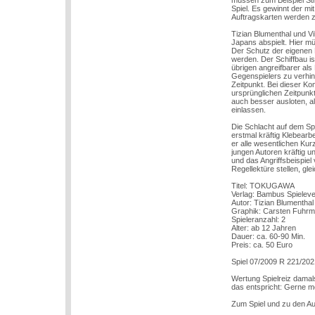
müssen zum Beispiel Stra
Spiel. Es gewinnt der mi
Auftragskarten werden z
Tizian Blumenthal und Vi
Japans abspielt. Hier mü
Der Schutz der eigenen
werden. Der Schiffbau 
übrigen angreifbarer als
Gegenspielers zu verhin
Zeitpunkt. Bei dieser K
ursprünglichen Zeitpunkt
auch besser ausloten, al
einlassen.
Die Schlacht auf dem Spie
erstmal kräftig Klebearb
er alle wesentlichen Ku
jungen Autoren kräftig un
und das Angriffsbeispiel
Regellektüre stellen, gl
Titel: TOKUGAWA
Verlag: Bambus Spieleve
Autor: Tizian Blumenthal
Graphik: Carsten Fuhr
Spieleranzahl: 2
Alter: ab 12 Jahren
Dauer: ca. 60-90 Min.
Preis: ca. 50 Euro
Spiel 07/2009 R 221/202
Wertung Spielreiz damal
das entspricht: Gerne 
Zum Spiel und zu den A