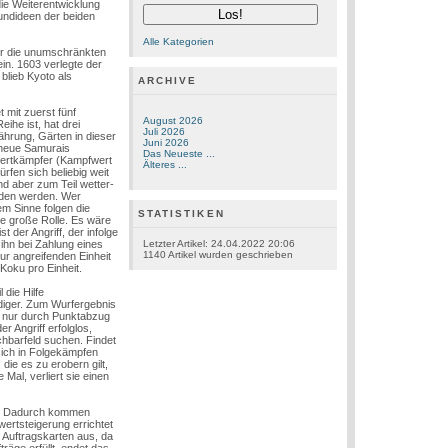
die Weiterentwicklung
undideen der beiden
Alle Kategorien
er die unumschränkten
in. 1603 verlegte der
blieb Kyoto als
ARCHIVE
 mit zuerst fünf
August 2026
he ist, hat drei
Juli 2026
ährung, Gärten in dieser
Juni 2026
 neue Samurais
Das Neueste ...
wertkämpfer (Kampfwert
Älteres ...
rfen sich beliebig weit
d aber zum Teil wetter-
nden werden. Wer
m Sinne folgen die
STATISTIKEN
e große Rolle. Es wäre
 der Angriff, der infolge
Letzter Artikel:
24.04.2022 20:06
ihn bei Zahlung eines
1140
Artikel wurden geschrieben
ur angreifenden Einheit
Koku pro Einheit.
 die Hilfe
eidiger. Zum Wurfergebnis
ich nur durch Punktabzug
 Angriff erfolglos,
chbarfeld suchen. Findet
sich in Folgekämpfen
die es zu erobern gilt,
Mal, verliert sie einen
en. Dadurch kommen
ertsteigerung errichtet
i Auftragskarten aus, da