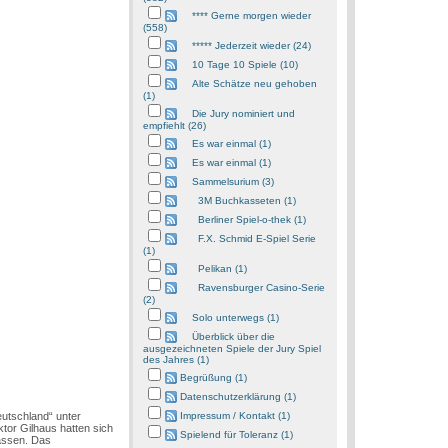
**** Gerne morgen wieder
(558)
***** Jederzeit wieder (24)
10 Tage 10 Spiele (10)
Alte Schätze neu gehoben
(1)
Die Jury nominiert und
empfiehlt (26)
Es war einmal (1)
Es war einmal (1)
Sammelsurium (3)
3M Buchkasseten (1)
Berliner Spiel-o-thek (1)
F.X. Schmid E-Spiel Serie
(1)
Pelikan (1)
Ravensburger Casino-Serie
(2)
Solo unterwegs (1)
Überblick über die
ausgezeichneten Spiele der Jury Spiel
des Jahres (1)
Begrüßung (1)
Datenschutzerklärung (1)
eutschland“ unter
Impressum / Kontakt (1)
ktor Gilhaus hatten sich
Spielend für Toleranz (1)
lassen. Das