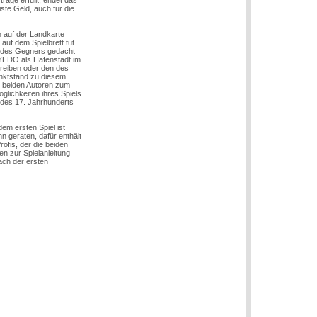
räge erfüllt, endet das
ste Geld, auch für die
ch auf der Landkarte
auf dem Spielbrett tut.
g des Gegners gedacht
YEDO als Hafenstadt im
treiben oder den des
unktstand zu diesem
r beiden Autoren zum
glichkeiten ihres Spiels
n des 17. Jahrhunderts
dem ersten Spiel ist
n geraten, dafür enthält
ofis, der die beiden
gen zur Spielanleitung
nach der ersten