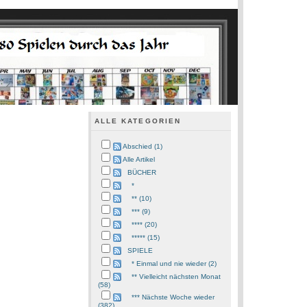
ALLE KATEGORIEN
Abschied (1)
Alle Artikel
BÜCHER
*
** (10)
*** (9)
**** (20)
***** (15)
SPIELE
* Einmal und nie wieder (2)
** Vielleicht nächsten Monat
(58)
*** Nächste Woche wieder
(382)