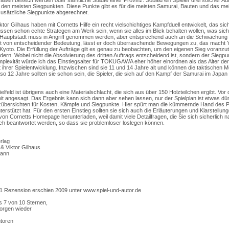
ßen besetzt werden oder sämtliche Städte einer Provinz. Sobald ein Spieler drei solcher Auft
t den meisten Siegpunkten. Diese Punkte gibt es für die meisten Samurai, Bauten und das mei
usätzliche Siegpunkte abgerechnet.
ktor Gilhaus haben mit Cornetts Hilfe ein recht vielschichtiges Kampfduell entwickelt, das si
ssen schon echte Strategen am Werk sein, wenn sie alles im Blick behalten wollen, was sich 
 Hauptstadt muss in Angriff genommen werden, aber entsprechend auch an die Schwächun
ist von entscheidender Bedeutung, lässt er doch überraschende Bewegungen zu, das macht 
 Kyoto. Die Erfüllung der Aufträge gilt es genau zu beobachten, um den eigenen Sieg voranzu
dern. Wobei nicht die Absolvierung des dritten Auftrags entscheidend ist, sondern der Siegp
omplexität würde ich das Einstiegsalter für TOKUGAWA eher höher einordnen als das Alter de
 ihrer Spielentwicklung. Inzwischen sind sie 11 und 14 Jahre alt und können die taktischen Mö
so 12 Jahre sollten sie schon sein, die Spieler, die sich auf den Kampf der Samurai im Japa
lfeld ist übrigens auch eine Materialschlacht, die sich aus über 150 Holzteilchen ergibt. Vor 
eit angesagt. Das Ergebnis kann sich dann aber sehen lassen, nur der Spielplan ist etwas dün
rzübersichten für Kosten, Kämpfe und Siegpunkte. Hier spürt man die kümmernde Hand des Pr
terstützt hat. Für den ersten Einstieg sollten sie sich auch die Erläuterungen und Klarstellun
 von Cornetts Homepage herunterladen, weil damit viele Detailfragen, die Sie sich sicherlich 
eich beantwortet werden, so dass sie problemloser loslegen können.
rlag
 & Viktor Gilhaus
mann
1 Rezension erschien 2009 unter www.spiel-und-autor.de
s 7 von 10 Sternen,
morgen wieder
utoren