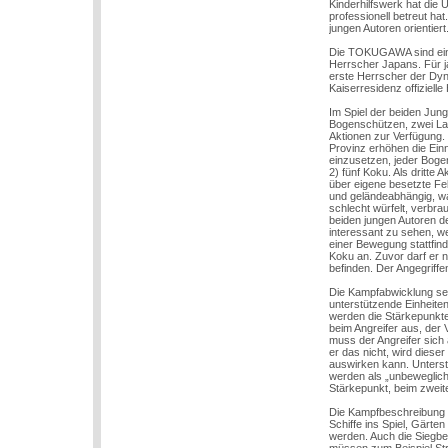
Kinderhilfswerk hat die 
professionell betreut h
jungen Autoren orientiert
Die TOKUGAWA sind eine 
Herrscher Japans. Für ja
erste Herrscher der Dyn
Kaiserresidenz offiziel
Im Spiel der beiden Jung
Bogenschützen, zwei Lan
Aktionen zur Verfügung.
Provinz erhöhen die Ein
einzusetzen, jeder Boge
2) fünf Koku. Als dritte
über eigene besetzte Fe
und geländeabhängig, wa
schlecht würfelt, verbr
beiden jungen Autoren d
interessant zu sehen, we
einer Bewegung stattfind
Koku an. Zuvor darf er n
befinden. Der Angegriffe
Die Kampfabwicklung selb
unterstützende Einheiten
werden die Stärkepunkte 
beim Angreifer aus, der 
muss der Angreifer sich 
er das nicht, wird dies
auswirken kann. Unterstü
werden als „unbewegliche
Stärkepunkt, beim zweite
Die Kampfbeschreibung 
Schiffe ins Spiel, Gärt
werden. Auch die Siegbed