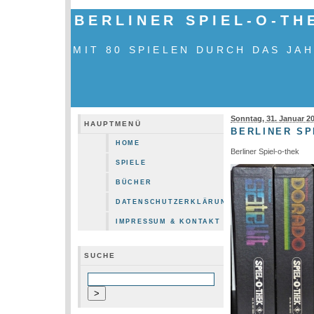
BERLINER SPIEL-O-TH
MIT 80 SPIELEN DURCH DAS JA
Sonntag, 31. Januar 2
HAUPTMENÜ
BERLINER SP
HOME
Berliner Spiel-o-thek
SPIELE
BÜCHER
DATENSCHUTZERKLÄRUNG
IMPRESSUM & KONTAKT
SUCHE