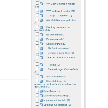
**** Gerne morgen wieder
(558)
***** Jederzeit wieder (24)
10 Tage 10 Spiele (10)
Alte Schätze neu gehoben
(1)
Die Jury nominiert und
empfiehlt (26)
Es war einmal (1)
Es war einmal (1)
Sammelsurium (3)
3M Buchkasseten (1)
Berliner Spiel-o-thek (1)
F.X. Schmid E-Spiel Serie
(1)
Pelikan (1)
Ravensburger Casino-Serie
(2)
Solo unterwegs (1)
Überblick über die
ausgezeichneten Spiele der Jury Spiel
des Jahres (1)
Begrüßung (1)
Datenschutzerklärung (1)
Impressum / Kontakt (1)
Spielend für Toleranz (1)