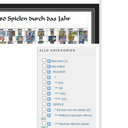
ALLE KATEGORIEN
Abschied (1)
Alle Artikel
BÜCHER
*
** (10)
*** (9)
**** (20)
***** (15)
SPIELE
* Einmal und nie wieder (2)
** Vielleicht nächsten Monat
(58)
*** Nächste Woche wieder
(382)