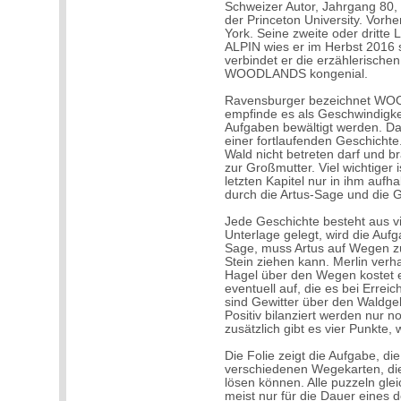
Schweizer Autor, Jahrgang 80,
der Princeton University. Vorhe
York. Seine zweite oder dritte
ALPIN wies er im Herbst 2016 se
verbindet er die erzählerische
WOODLANDS kongenial.
Ravensburger bezeichnet WOOD
empfinde es als Geschwindigk
Aufgaben bewältigt werden. Da
einer fortlaufenden Geschichte
Wald nicht betreten darf und 
zur Großmutter. Viel wichtiger 
letzten Kapitel nur in ihm aufh
durch die Artus-Sage und die 
Jede Geschichte besteht aus vi
Unterlage gelegt, wird die Aufga
Sage, muss Artus auf Wegen z
Stein ziehen kann. Merlin verh
Hagel über den Wegen kostet ei
eventuell auf, die es bei Erre
sind Gewitter über den Waldgeb
Positiv bilanziert werden nur n
zusätzlich gibt es vier Punkte, 
Die Folie zeigt die Aufgabe, die
verschiedenen Wegekarten, die
lösen können. Alle puzzeln gle
meist nur für die Dauer eines 