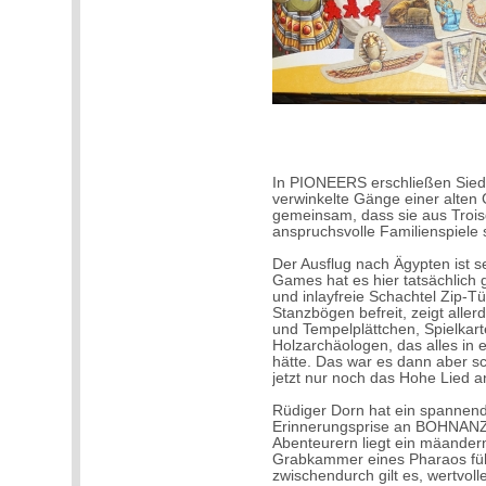
In PIONEERS erschließen Siedl
verwinkelte Gänge einer alten
gemeinsam, dass sie aus Trois
anspruchsvolle Familienspiele 
Der Ausflug nach Ägypten ist 
Games hat es hier tatsächlich g
und inlayfreie Schachtel Zip-T
Stanzbögen befreit, zeigt alle
und Tempelplättchen, Spielkar
Holzarchäologen, das alles in 
hätte. Das war es dann aber sc
jetzt nur noch das Hohe Lied 
Rüdiger Dorn hat ein spannend
Erinnerungsprise an BOHNANZ
Abenteurern liegt ein mäandern
Grabkammer eines Pharaos führ
zwischendurch gilt es, wertvo