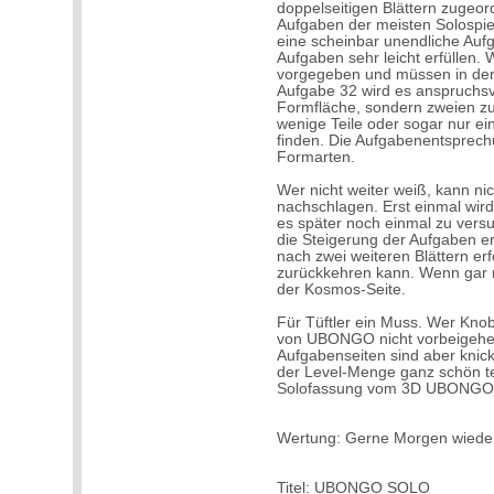
doppelseitigen Blättern zugeor
Aufgaben der meisten Solospie
eine scheinbar unendliche Aufg
Aufgaben sehr leicht erfüllen.
vorgegeben und müssen in den
Aufgabe 32 wird es anspruchsvo
Formfläche, sondern zweien zu
wenige Teile oder sogar nur ein
finden. Die Aufgabenentsprechun
Formarten.
Wer nicht weiter weiß, kann ni
nachschlagen. Erst einmal wir
es später noch einmal zu versu
die Steigerung der Aufgaben 
nach zwei weiteren Blättern erf
zurückkehren kann. Wenn gar n
der Kosmos-Seite.
Für Tüftler ein Muss. Wer Knob
von UBONGO nicht vorbeigehen 
Aufgabenseiten sind aber knick
der Level-Menge ganz schön teu
Solofassung vom 3D UBONGO
Wertung: Gerne Morgen wiede
Titel: UBONGO SOLO