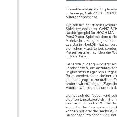
Einmal taucht er als Kurpfuscher
unterwegs, GANZ SCHÖN CLEVE
Autorengepäck hat.
Typisch für ihn ist sein Gespü
Spielmechanismen. GANZ SCH
Nachfolgespiel für NOCH MAL! 
Pen&Paper-Spiel mit dem üblic
Mehrfachnutzung eingesetzter W
aus Berlin-Neukölln hat schon w
dienlichen Filzstifte bei, sonde
Präsentierteller, auf den die W
nutzen dürfen.
Der erste Zugang wirkt erst ein
Landschaften, die anzukreuzen
Beginn stets zu großen Fragez
Programmiertafeln scheinen ein
die Ikonographie zusätzliche F
Ändern wir ständig die Zugreihe
Familienwürfelspiel, sondern d
Lichtet sich der Nebel, wird sch
eigenen Einsatzbereich mit un
besitzen. Ein weißer Würfel dar
kommt in der Zwangskombi mit
können nur drei der sechs Wür
Rundenzahl zwischen vier und s