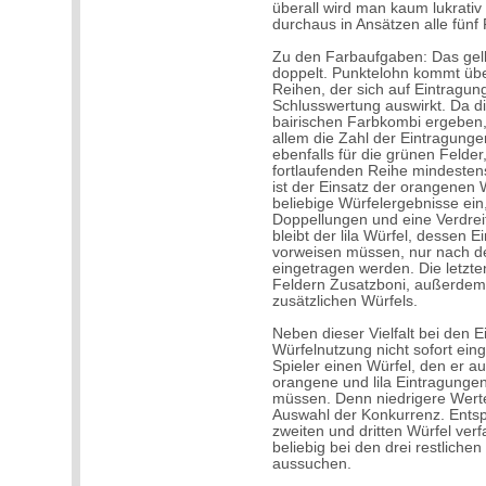
überall wird man kaum lukrativ
durchaus in Ansätzen alle fünf
Zu den Farbaufgaben: Das gelb
doppelt. Punktelohn kommt über
Reihen, der sich auf Eintragun
Schlusswertung auswirkt. Da di
bairischen Farbkombi ergeben, 
allem die Zahl der Eintragungen
ebenfalls für die grünen Felder
fortlaufenden Reihe mindesten
ist der Einsatz der orangenen W
beliebige Würfelergebnisse ein
Doppellungen und eine Verdrei
bleibt der lila Würfel, dessen
vorweisen müssen, nur nach de
eingetragen werden. Die letzte
Feldern Zusatzboni, außerdem
zusätzlichen Würfels.
Neben dieser Vielfalt bei den 
Würfelnutzung nicht sofort ein
Spieler einen Würfel, den er a
orangene und lila Eintragungen
müssen. Denn niedrigere Werte 
Auswahl der Konkurrenz. Ents
zweiten und dritten Würfel verf
beliebig bei den drei restlich
aussuchen.