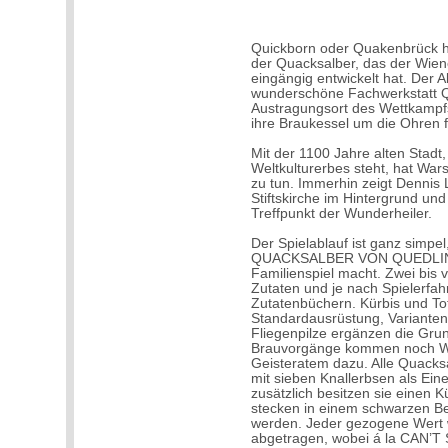
Quickborn oder Quakenbrück hä
der Quacksalber, das der Wie
eingängig entwickelt hat. Der All
wunderschöne Fachwerkstatt 
Austragungsort des Wettkampf
ihre Braukessel um die Ohren f
Mit der 1100 Jahre alten Stadt
Weltkulturerbes steht, hat Wars
zu tun. Immerhin zeigt Denni
Stiftskirche im Hintergrund un
Treffpunkt der Wunderheiler.
Der Spielablauf ist ganz simpel
QUACKSALBER VON QUEDLINB
Familienspiel macht. Zwei bis v
Zutaten und je nach Spielerfa
Zutatenbüchern. Kürbis und To
Standardausrüstung, Variante
Fliegenpilze ergänzen die Gru
Brauvorgänge kommen noch Wu
Geisteratem dazu. Alle Quacks
mit sieben Knallerbsen als Eine
zusätzlich besitzen sie einen 
stecken in einem schwarzen B
werden. Jeder gezogene Wert w
abgetragen, wobei á la CAN’T