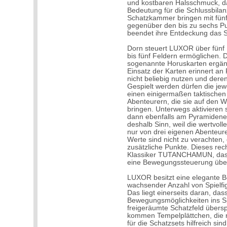
und kostbaren Halsschmuck, d
Bedeutung für die Schlussbilan
Schatzkammer bringen mit fün
gegenüber den bis zu sechs Pu
beendet ihre Entdeckung das S
Dorn steuert LUXOR über fünf
bis fünf Feldern ermöglichen.
sogenannte Horuskarten ergänz
Einsatz der Karten erinnert a
nicht beliebig nutzen und dere
Gespielt werden dürfen die jew
einen einigermaßen taktischen E
Abenteurern, die sie auf den 
bringen. Unterwegs aktivieren s
dann ebenfalls am Pyramidene
deshalb Sinn, weil die wertvol
nur von drei eigenen Abenteu
Werte sind nicht zu verachten,
zusätzliche Punkte. Dieses rec
Klassiker TUTANCHAMUN, das v
eine Bewegungssteuerung über 
LUXOR besitzt eine elegante B
wachsender Anzahl von Spielfig
Das liegt einerseits daran, da
Bewegungsmöglichkeiten ins Sp
freigeräumte Schatzfeld übers
kommen Tempelplättchen, die n
für die Schatzsets hilfreich si