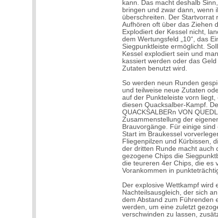
kann. Das macht deshalb Sinn,
bringen und zwar dann, wenn i
überschreiten. Der Startvorrat 
Aufhören oft über das Ziehen d
Explodiert der Kessel nicht, la
dem Wertungsfeld „10“, das E
Siegpunktleiste ermöglicht. So
Kessel explodiert sein und ma
kassiert werden oder das Geld
Zutaten benutzt wird.
So werden neun Runden gespielt
und teilweise neue Zutaten od
auf der Punkteleiste vorn lieg
diesen Quacksalber-Kampf. Der
QUACKSALBERn VON QUEDLINBU
Zusammenstellung der eigenen 
Brauvorgänge. Für einige sind 
Start im Braukessel vorverleg
Fliegenpilzen und Kürbissen, di
der dritten Runde macht auch 
gezogene Chips die Siegpunktb
die teureren 4er Chips, die es v
Vorankommen in punkteträchti
Der explosive Wettkampf wird e
Nachteilsausgleich, der sich an
dem Abstand zum Führenden er
werden, um eine zuletzt gezog
verschwinden zu lassen, zusät