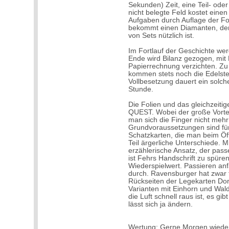
Sekunden) Zeit, eine Teil- ode
nicht belegte Feld kostet eine
Aufgaben durch Auflage der Folie
bekommt einen Diamanten, der 
von Sets nützlich ist.
Im Fortlauf der Geschichte we
Ende wird Bilanz gezogen, mit 
Papierrechnung verzichten. Z
kommen stets noch die Edelstei
Vollbesetzung dauert ein solche
Stunde.
Die Folien und das gleichzeit
QUEST. Wobei der große Vort
man sich die Finger nicht meh
Grundvoraussetzungen sind für 
Schatzkarten, die man beim Öf
Teil ärgerliche Unterschiede. 
erzählerische Ansatz, der pass
ist Fehrs Handschrift zu spüre
Wiederspielwert. Passieren anf
durch. Ravensburger hat zwar f
Rückseiten der Legekarten Dor
Varianten mit Einhorn und Wald
die Luft schnell raus ist, es g
lässt sich ja ändern.
Wertung: Gerne Morgen wiede