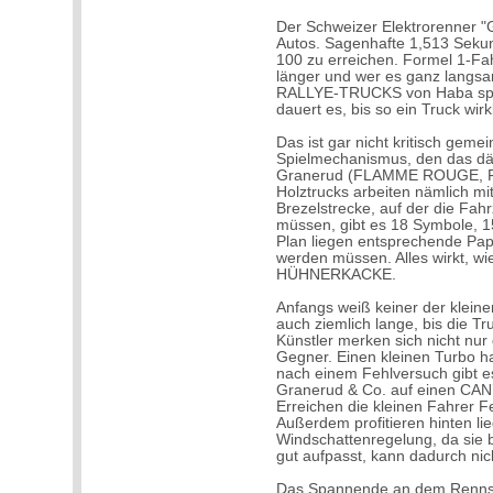
Der Schweizer Elektrorenner "
Autos. Sagenhafte 1,513 Seku
100 zu erreichen. Formel 1-F
länger und wer es ganz langs
RALLYE-TRUCKS von Haba spie
dauert es, bis so ein Truck wir
Das ist gar nicht kritisch geme
Spielmechanismus, den das dä
Granerud (FLAMME ROUGE, FR
Holztrucks arbeiten nämlich mi
Brezelstrecke, auf der die Fah
müssen, gibt es 18 Symbole, 1
Plan liegen entsprechende Pap
werden müssen. Alles wirkt, w
HÜHNERKACKE.
Anfangs weiß keiner der kleine
auch ziemlich lange, bis die 
Künstler merken sich nicht nur
Gegner. Einen kleinen Turbo h
nach einem Fehlversuch gibt es
Granerud & Co. auf einen CAN
Erreichen die kleinen Fahrer F
Außerdem profitieren hinten li
Windschattenregelung, da sie 
gut aufpasst, kann dadurch ni
Das Spannende an dem Rennspie