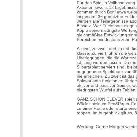
Für das Spiel in Vollbesetzung
Aktionen jeweils 12 Ergebnisse
kommen durch Boni etwa weite
insgesamt 36 genutzten Feld
werden alle Teilergebnisse ad
Einsatz. Wer Fuchsboni eingesa
Köpfe seine niedrigste Wertung
gleichmäßige Entwicklung sinnvo
Bereichen mindestens zehn Pun
Alleine, zu zweit und zu drit
klasse. Zu viert führen die vie
Überlegungen, die die Wartezei
ist, lang werden lassen. Da me
Silbertablett serviert sind, bl
angegebene Spieldauer von 30 
nie erreichen. Zu zweit ist das
Solovariante funktioniert übrig
aktiver und passiver Spieler, wo
niedrigsten Würfel aufs Tablet
GANZ SCHÖN CLEVER spielt ab s
Würfelspiele im Pen&Paper-For
zu einer Partie oder starte ei
toppen. Im Augenblick gilt es,
Wertung: Gerne Morgen wiede