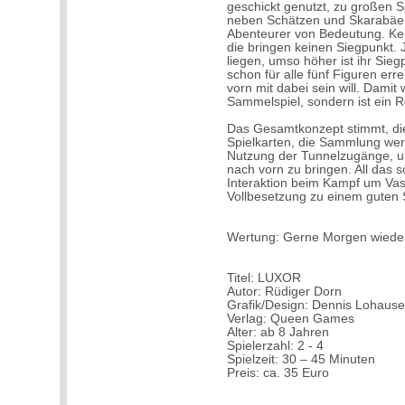
geschickt genutzt, zu großen 
neben Schätzen und Skarabäen
Abenteurer von Bedeutung. Kei
die bringen keinen Siegpunkt.
liegen, umso höher ist ihr Sie
schon für alle fünf Figuren er
vorn mit dabei sein will. Dami
Sammelspiel, sondern ist ein R
Das Gesamtkonzept stimmt, die
Spielkarten, die Sammlung wert
Nutzung der Tunnelzugänge, u
nach vorn zu bringen. All das s
Interaktion beim Kampf um Va
Vollbesetzung zu einem guten 
Wertung: Gerne Morgen wiede
Titel: LUXOR
Autor: Rüdiger Dorn
Grafik/Design: Dennis Lohaus
Verlag: Queen Games
Alter: ab 8 Jahren
Spielerzahl: 2 - 4
Spielzeit: 30 – 45 Minuten
Preis: ca. 35 Euro