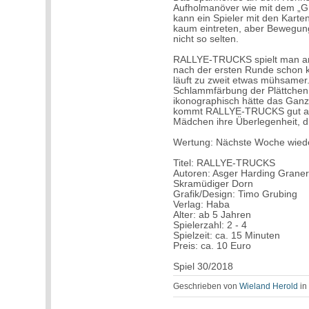
Aufholmanöver wie mit dem „Gri
kann ein Spieler mit den Kart
kaum eintreten, aber Bewegung
nicht so selten.
RALLYE-TRUCKS spielt man am b
nach der ersten Runde schon k
läuft zu zweit etwas mühsamer
Schlammfärbung der Plättchen 
ikonographisch hätte das Ganz
kommt RALLYE-TRUCKS gut an,
Mädchen ihre Überlegenheit, d
Wertung: Nächste Woche wied
Titel: RALLYE-TRUCKS
Autoren: Asger Harding Graner
Skramüdiger Dorn
Grafik/Design: Timo Grubing
Verlag: Haba
Alter: ab 5 Jahren
Spielerzahl: 2 - 4
Spielzeit: ca. 15 Minuten
Preis: ca. 10 Euro
Spiel 30/2018
Geschrieben von
Wieland Herold
i