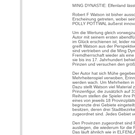
MING DYNASTIE: Elfenland läss
Robert F Watson ist bisher aussc
Erscheinung getreten, wobei sein
POLLY POTTWAL äußerst innovat
Um die Wertung gleich vorwegzu
Autor mit seinem ersten abendf
im Glück erschienen ist, leider n
greift Watson aus der Perspekti
sind vertrieben und die Ming Dy
Fremdherrschaft wieder als eine 
sie bis ins 17. Jahrhundert behiel
Prinzen und versuchen den größt
Der Autor hat sich Mühe gegeben
Mehrheitenspiel verwoben, Er
werden wach. Um Mehrheiten in se
Dazu stellt Watson viel Material 
Prinzenfigur, die zusätzlich auf 
Reihum stellen die Spieler ihre P
eines von jeweils 18 Provinzplät
begrenzte drei Gebiete eingetei
besitzen, deren drei Stadtbezirk
zugeordnet sind. Jedes Gebiet ve
Den Provinzen zugeordnet sind 
ausliegen, die wiederum für die
Das läuft ähnlich wie in ELFENL