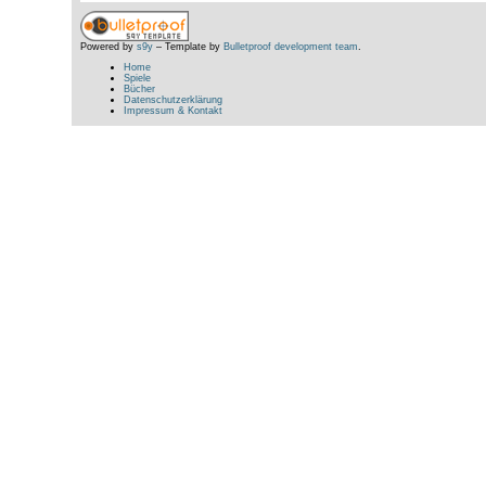
Powered by
s9y
– Template by
Bulletproof development team
.
Home
Spiele
Bücher
Datenschutzerklärung
Impressum & Kontakt