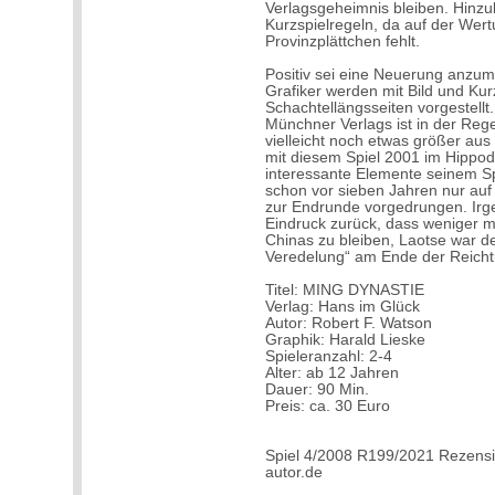
Verlagsgeheimnis bleiben. Hinzu
Kurzspielregeln, da auf der Wer
Provinzplättchen fehlt.
Positiv sei eine Neuerung anzum
Grafiker werden mit Bild und Kur
Schachtellängsseiten vorgestellt
Münchner Verlags ist in der Rege
vielleicht noch etwas größer aus
mit diesem Spiel 2001 im Hippod
interessante Elemente seinem Spi
schon vor sieben Jahren nur auf 
zur Endrunde vorgedrungen. Irge
Eindruck zurück, dass weniger m
Chinas zu bleiben, Laotse war de
Veredelung“ am Ende der Reicht
Titel: MING DYNASTIE
Verlag: Hans im Glück
Autor: Robert F. Watson
Graphik: Harald Lieske
Spieleranzahl: 2-4
Alter: ab 12 Jahren
Dauer: 90 Min.
Preis: ca. 30 Euro
Spiel 4/2008 R199/2021 Rezensi
autor.de