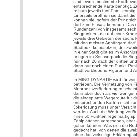
sind jeweils bestimmte Fortbewe
entsprechende Karte benötigt. Zu
reihum jeweils fünf Familienmitgli
Einerseits eröffnen sie damit di
können sie, sofern der Prinz si
dort zum Einsatz kommen. Das m
Rundenzahl von insgesamt sechs 
Siegpunkten, die auf einer Kram
jeweils drei Gebieten der sechs
mit den meisten Anhängern darf
Stadtbezirks besetzen, der zweit
in einer Stadt gibt es im Anschl
bringen im Sechserpack die Sieg
nur nach 20 nach der dritten und
dann nur noch einen Punkt. Punkt
Stadt verbliebene Figuren und A
In MING DYNASTIE wird für weni
betrieben. Die Vernetzung von F
Mehrheitsveränderungen scheint a
dann aber doch als viel weniger 
die eingeplante Wegeroute für d
entsprechenden Karten nicht zu
Jokerlösung muss unter Verzicht 
werden. Auch die Wertung verläuf
ihren 50 Punkten regelmäßig spr
Zählplättchen vorgesehen, aber 
geben können. Was sich die Red
gedacht hat, von denen die zweis
ohne das vielseitige Erklärungsbl