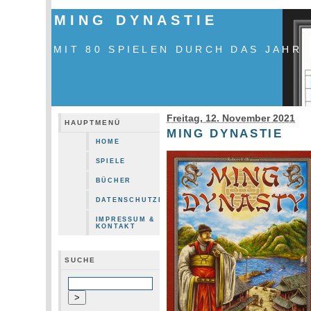
MING DYNASTIE
MIT 80 SPIELEN DURCH DAS JAHR
Freitag, 12. November 2021
HAUPTMENÜ
MING DYNASTIE
HOME
SPIELE
BÜCHER
DATENSCHUTZERKLÄRUNG
IMPRESSUM &
KONTAKT
SUCHE