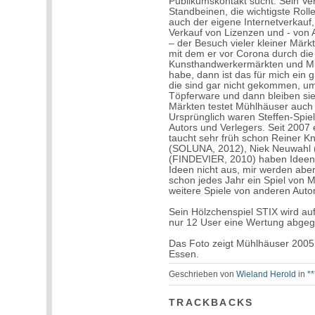
Publikumskontakt sucht. Sein Ver
Standbeinen, die wichtigste Rolle
auch der eigene Internetverkauf
Verkauf von Lizenzen und - von 
– der Besuch vieler kleiner Märk
mit dem er vor Corona durch die
Kunsthandwerkermärkten und Musi
habe, dann ist das für mich ein
die sind gar nicht gekommen, um
Töpferware und dann bleiben sie 
Märkten testet Mühlhäuser auch 
Ursprünglich waren Steffen-Spiel
Autors und Verlegers. Seit 200
taucht sehr früh schon Reiner Kn
(SOLUNA, 2012), Niek Neuwahl 
(FINDEVIER, 2010) haben Ideen b
Ideen nicht aus, mir werden aber
schon jedes Jahr ein Spiel von 
weitere Spiele von anderen Au
Sein Hölzchenspiel STIX wird auf
nur 12 User eine Wertung abgeg
Das Foto zeigt Mühlhäuser 200
Essen.
Geschrieben von
Wieland Herold
in
*
TRACKBACKS