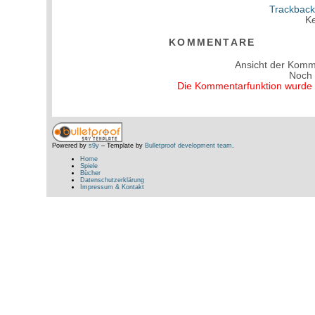
Trackback
Ke
KOMMENTARE
Ansicht der Komm
Noch
Die Kommentarfunktion wurde v
Powered by
s9y
– Template by
Bulletproof development team
.
Home
Spiele
Bücher
Datenschutzerklärung
Impressum & Kontakt