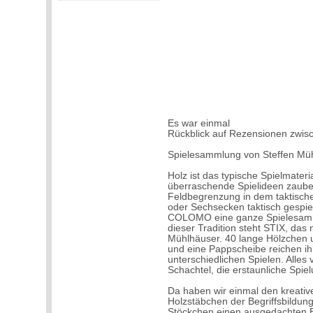
Es war einmal
Rückblick auf Rezensionen zwi
Spielesammlung von Steffen Mü
Holz ist das typische Spielmate
überraschende Spielideen zaube
Feldbegrenzung in dem taktische
oder Sechsecken taktisch gespiel
COLOMO eine ganze Spielesamml
dieser Tradition steht STIX, das
Mühlhäuser. 40 lange Hölzchen u
und eine Pappscheibe reichen ih
unterschiedlichen Spielen. Alles 
Schachtel, die erstaunliche Spielu
Da haben wir einmal den kreative
Holzstäbchen der Begriffsbildun
Stöckchen einen ausgedachten Beg