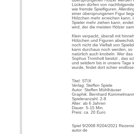
übersprungenen Hölzer werden 
Lücken dürfen von nachfolgende
wie fremde Spielfiguren. Allerding
einer übersprungenen Figur lieg
Hölzchen mehr erreichen kann, i
Spieler mehr ziehen kann, endet
wird, der die meisten Hölzer sa
Klein verpackt, überall mit hinne
Hölzchen und Figuren abwechslu
noch nicht die Vielfalt von Spie
kann durchaus noch werden, so l
natürlich auch knobeln. Wer d
Sophus Tromholt besitzt , das sc
und seitdem bis in unsere Tage 
wurde, findet dort schier endlos
Titel: STIX
Verlag: Steffen Spiele
Autor: Steffen Mühlhäuser
Graphik: Bernhard Kümmelman
Spieleranzahl: 2-8
Alter: ab 6 Jahren
Dauer: 5-15 Min.
Preis: ca. 20 Euro
Spiel 9/2008 R204/2021 Rezensi
autor.de