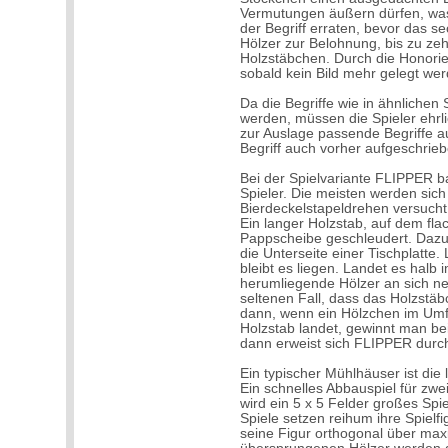
Vermutungen äußern dürfen, wa
der Begriff erraten, bevor das s
Hölzer zur Belohnung, bis zu ze
Holzstäbchen. Durch die Honorier
sobald kein Bild mehr gelegt wer
Da die Begriffe wie in ähnlichen
werden, müssen die Spieler ehrli
zur Auslage passende Begriffe a
Begriff auch vorher aufgeschrie
Bei der Spielvariante FLIPPER b
Spieler. Die meisten werden sic
Bierdeckelstapeldrehen versucht 
Ein langer Holzstab, auf dem fla
Pappscheibe geschleudert. Dazu
die Unterseite einer Tischplatte
bleibt es liegen. Landet es halb i
herumliegende Hölzer an sich ne
seltenen Fall, dass das Holzstä
dann, wenn ein Hölzchen im Umf
Holzstab landet, gewinnt man bei
dann erweist sich FLIPPER durch
Ein typischer Mühlhäuser ist die
Ein schnelles Abbauspiel für zwe
wird ein 5 x 5 Felder großes Sp
Spiele setzen reihum ihre Spielfi
seine Figur orthogonal über max