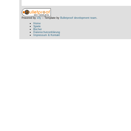
Powered by
s9y
– Template by
Bulletproof development team
.
Home
Spiele
Bücher
Datenschutzerklärung
Impressum & Kontakt