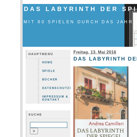
DAS LABYRINTH DER SP
MIT 80 SPIELEN DURCH DAS JAHR
Freitag, 13. Mai 2016
HAUPTMENÜ
DAS LABYRINTH DE
HOME
SPIELE
BÜCHER
DATENSCHUTZERKLÄRUNG
IMPRESSUM &
KONTAKT
SUCHE