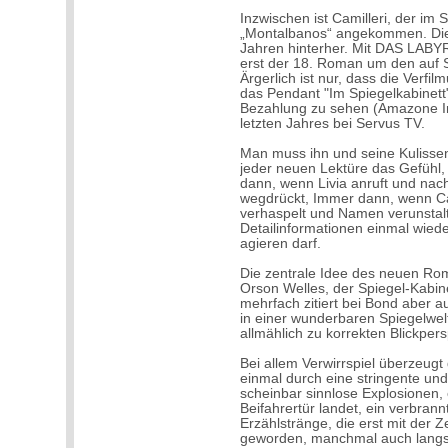
Inzwischen ist Camilleri, der im
„Montalbanos“ angekommen. Die 
Jahren hinterher. Mit DAS LAB
erst der 18. Roman um den auf S
Ärgerlich ist nur, dass die Verfi
das Pendant "Im Spiegelkabinett
Bezahlung zu sehen (Amazone Inst
letzten Jahres bei Servus TV.
Man muss ihn und seine Kulisse
jeder neuen Lektüre das Gefühl,
dann, wenn Livia anruft und nac
wegdrückt, Immer dann, wenn Cat
verhaspelt und Namen verunstalt
Detailinformationen einmal wiede
agieren darf.
Die zentrale Idee des neuen Rom
Orson Welles, der Spiegel-Kabin
mehrfach zitiert bei Bond aber a
in einer wunderbaren Spiegelwelt 
allmählich zu korrekten Blickpers
Bei allem Verwirrspiel überzeugt
einmal durch eine stringente un
scheinbar sinnlose Explosionen, 
Beifahrertür landet, ein verbrann
Erzählstränge, die erst mit der 
geworden, manchmal auch langsam