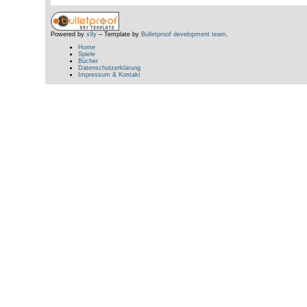
Powered by
s9y
– Template by
Bulletproof development team
.
Home
Spiele
Bücher
Datenschutzerklärung
Impressum & Kontakt