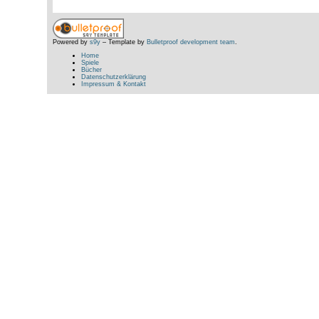
Powered by
s9y
– Template by
Bulletproof development team
.
Home
Spiele
Bücher
Datenschutzerklärung
Impressum & Kontakt