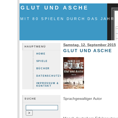
GLUT UND ASCHE
MIT 80 SPIELEN DURCH DAS JAHR
Samstag, 12. September 2015
HAUPTMENÜ
GLUT UND ASCHE
HOME
SPIELE
BÜCHER
DATENSCHUTZERKLÄRUNG
IMPRESSUM &
KONTAKT
Sprachgewaltiger Autor
SUCHE