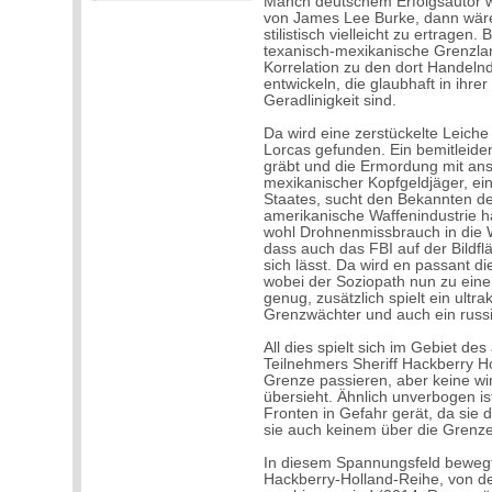
Manch deutschem Erfolgsautor wü
von James Lee Burke, dann wären
stilistisch vielleicht zu ertragen
texanisch-mexikanische Grenzlan
Korrelation zu den dort Handeln
entwickeln, die glaubhaft in ihrer
Geradlinigkeit sind.
Da wird eine zerstückelte Leich
Lorcas gefunden. Ein bemitleide
gräbt und die Ermordung mit ans
mexikanischer Kopfgeldjäger, ei
Staates, sucht den Bekannten des
amerikanische Waffenindustrie h
wohl Drohnenmissbrauch in die We
dass auch das FBI auf der Bildfl
sich lässt. Da wird en passant 
wobei der Soziopath nun zu eine
genug, zusätzlich spielt ein ult
Grenzwächter und auch ein russi
All dies spielt sich im Gebiet d
Teilnehmers Sheriff Hackberry Ho
Grenze passieren, aber keine wir
übersieht. Ähnlich unverbogen is
Fronten in Gefahr gerät, da sie
sie auch keinem über die Grenz
In diesem Spannungsfeld bewegt 
Hackberry-Holland-Reihe, von de