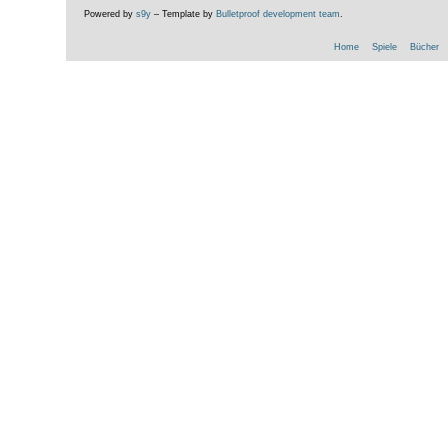
Powered by
s9y
– Template by
Bulletproof development team
.
Home
Spiele
Bücher