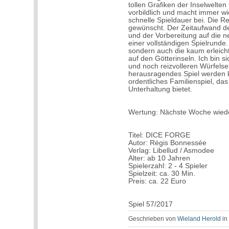
tollen Grafiken der Inselwelten
vorbildlich und macht immer wi
schnelle Spieldauer bei. Die Reg
gewünscht. Der Zeitaufwand d
und der Vorbereitung auf die ne
einer vollständigen Spielrunde. 
sondern auch die kaum erleicht
auf den Götterinseln. Ich bin si
und noch reizvolleren Würfel
herausragendes Spiel werden kan
ordentliches Familienspiel, da
Unterhaltung bietet.
Wertung: Nächste Woche wied
Titel: DICE FORGE
Autor: Régis Bonnessée
Verlag: Libellud / Asmodee
Alter: ab 10 Jahren
Spielerzahl: 2 - 4 Spieler
Spielzeit: ca. 30 Min.
Preis: ca. 22 Euro
Spiel 57/2017
Geschrieben von
Wieland Herold
i