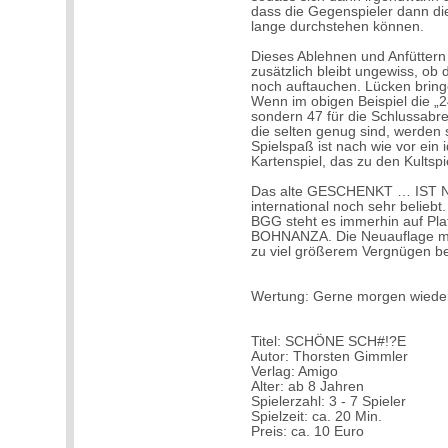
dass die Gegenspieler dann di
lange durchstehen können.
Dieses Ablehnen und Anfüttern
zusätzlich bleibt ungewiss, o
noch auftauchen. Lücken bring
Wenn im obigen Beispiel die „2
sondern 47 für die Schlussabr
die selten genug sind, werden 
Spielspaß ist nach wie vor ein 
Kartenspiel, das zu den Kultsp
Das alte GESCHENKT … IST N
international noch sehr beliebt
BGG steht es immerhin auf Plat
BOHNANZA. Die Neuauflage ma
zu viel größerem Vergnügen bei
Wertung: Gerne morgen wiede
Titel: SCHÖNE SCH#!?E
Autor: Thorsten Gimmler
Verlag: Amigo
Alter: ab 8 Jahren
Spielerzahl: 3 - 7 Spieler
Spielzeit: ca. 20 Min.
Preis: ca. 10 Euro