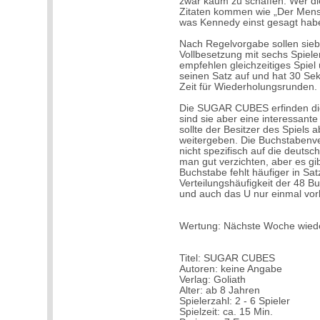
zwar kaum zu schaffen. Wer di
Zitaten kommen wie „Der Mens
was Kennedy einst gesagt habe
Nach Regelvorgabe sollen sieb
Vollbesetzung mit sechs Spiele
empfehlen gleichzeitiges Spiel
seinen Satz auf und hat 30 Sek
Zeit für Wiederholungsrunden.
Die SUGAR CUBES erfinden die
sind sie aber eine interessan
sollte der Besitzer des Spiels
weitergeben. Die Buchstabenver
nicht spezifisch auf die deuts
man gut verzichten, aber es gib
Buchstabe fehlt häufiger in Sat
Verteilungshäufigkeit der 48 B
und auch das U nur einmal vor
Wertung: Nächste Woche wied
Titel: SUGAR CUBES
Autoren: keine Angabe
Verlag: Goliath
Alter: ab 8 Jahren
Spielerzahl: 2 - 6 Spieler
Spielzeit: ca. 15 Min.