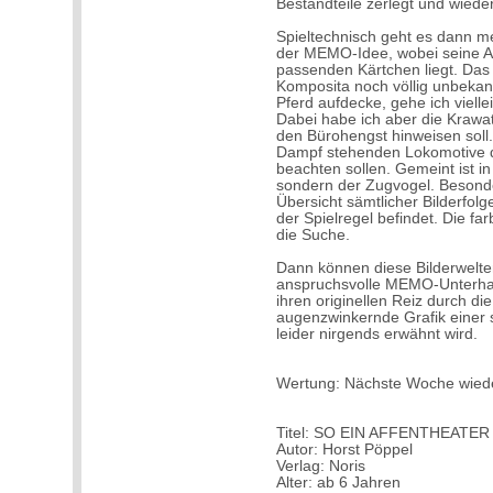
Bestandteile zerlegt und wied
Spieltechnisch geht es dann mei
der MEMO-Idee, wobei seine A
passenden Kärtchen liegt. Das 
Komposita noch völlig unbekan
Pferd aufdecke, gehe ich viell
Dabei habe ich aber die Krawa
den Bürohengst hinweisen soll. 
Dampf stehenden Lokomotive de
beachten sollen. Gemeint ist in
sondern der Zugvogel. Besonders
Übersicht sämtlicher Bilderfol
der Spielregel befindet. Die fa
die Suche.
Dann können diese Bilderwelte
anspruchsvolle MEMO-Unterhalt
ihren originellen Reiz durch di
augenzwinkernde Grafik einer 
leider nirgends erwähnt wird.
Wertung: Nächste Woche wied
Titel: SO EIN AFFENTHEATER
Autor: Horst Pöppel
Verlag: Noris
Alter: ab 6 Jahren