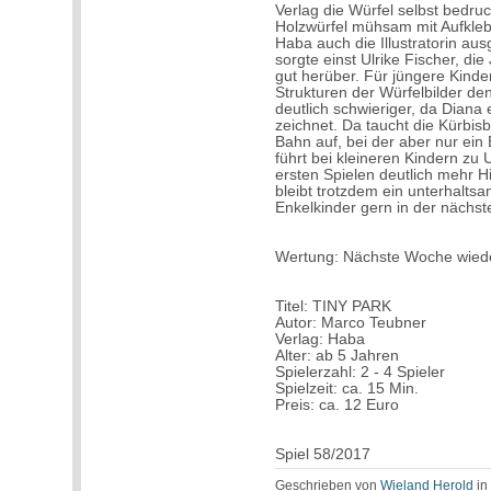
Verlag die Würfel selbst bedru
Holzwürfel mühsam mit Aufkle
Haba auch die Illustratorin a
sorgte einst Ulrike Fischer, d
gut herüber. Für jüngere Kinder
Strukturen der Würfelbilder den
deutlich schwieriger, da Diana
zeichnet. Da taucht die Kürbisb
Bahn auf, bei der aber nur ein 
führt bei kleineren Kindern zu
ersten Spielen deutlich mehr H
bleibt trotzdem ein unterhalts
Enkelkinder gern in der nächs
Wertung: Nächste Woche wied
Titel: TINY PARK
Autor: Marco Teubner
Verlag: Haba
Alter: ab 5 Jahren
Spielerzahl: 2 - 4 Spieler
Spielzeit: ca. 15 Min.
Preis: ca. 12 Euro
Spiel 58/2017
Geschrieben von
Wieland Herold
i