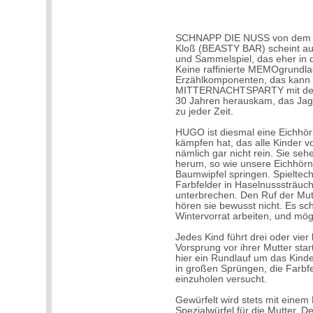
SCHNAPP DIE NUSS von dem A
Kloß (BEASTY BAR) scheint aus 
und Sammelspiel, das eher in d
Keine raffinierte MEMOgrundla
Erzählkomponenten, das kann 
MITTERNACHTSPARTY mit dem
30 Jahren herauskam, das Jag
zu jeder Zeit.
HUGO ist diesmal eine Eichhör
kämpfen hat, das alle Kinder 
nämlich gar nicht rein. Sie se
herum, so wie unsere Eichhörn
Baumwipfel springen. Spieltech
Farbfelder in Haselnusssträuc
unterbrechen. Den Ruf der Mut
hören sie bewusst nicht. Es sch
Wintervorrat arbeiten, und mög
Jedes Kind führt drei oder vie
Vorsprung vor ihrer Mutter sta
hier ein Rundlauf um das Kin
in großen Sprüngen, die Farbfe
einzuholen versucht.
Gewürfelt wird stets mit einem
Spezialwürfel für die Mutter. D