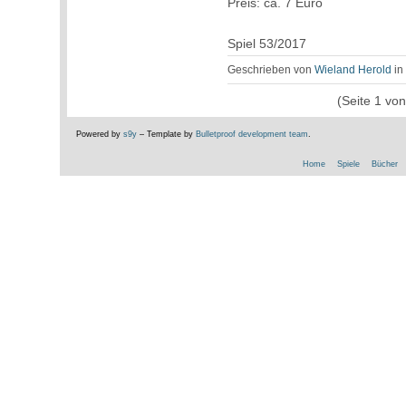
Preis: ca. 7 Euro
Spiel 53/2017
Geschrieben von
Wieland Herold
i
(Seite 1 vo
Powered by
s9y
– Template by
Bulletproof development team
.
Home
Spiele
Bücher