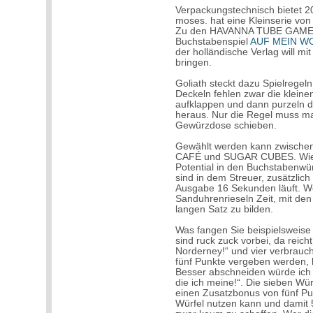
Verpackungstechnisch bietet 2
moses. hat eine Kleinserie von
Zu den HAVANNA TUBE GAMES g
Buchstabenspiel
AUF MEIN W
der holländische Verlag will 
bringen.
Goliath steckt dazu Spielregel
Deckeln fehlen zwar die kleinen
aufklappen und dann purzeln di
heraus. Nur die Regel muss m
Gewürzdose schieben.
Gewählt werden kann zwisch
CAFÉ und SUGAR CUBES. Wie i
Potential in den Buchstabenwü
sind in dem Streuer, zusätzlich
Ausgabe 16 Sekunden läuft. Wer
Sanduhrenrieseln Zeit, mit de
langen Satz zu bilden.
Was fangen Sie beispielsweise 
sind ruck zuck vorbei, da reicht 
Norderney!“ und vier verbrauc
fünf Punkte vergeben werden, 
Besser abschneiden würde ich 
die ich meine!“. Die sieben Wü
einen Zusatzbonus von fünf Pun
Würfel nutzen kann und damit 50