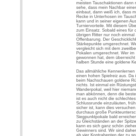
meisten Tauschaktionen dann ni
sehe, dass mein Nachbar eine
einbaut, dann weiß ich, dass m
Recke in Unterhosen im Tausch
kann und in seiner eigenen Au
Turniervorteile. Mit diesem Ü
zum Einsatz. Sobald eines für d
übrigen Ritter nur noch einmal 
Offenbarung. Der Geschicklichk
Stärkepunkte umgerechnet. Wer 
vergleicht sich mit dem zweitbe
Pokalen umgerechnet. Wer im S
gewonnen hat, dem überreicht d
halben Stunde eine goldene Ke
Das allmähliche Kennenlernen
einen hohen Spielreiz aus. Da
beim Nachschauen goldene Rüst
nichts. Ist einmal ein Rüstungs
Wanderpokal, weil hier nieman
man abkönnen, denn die besten
ist es auch nicht die schlechtes
Schlussrunde einzuläuten, früh
sicher ist, kann dies versuchen.
durchaus große Punkteunterschi
Siegpunktpokale bald erreichen
zu Gleichständen an der Spitz
kann es sich ganz schön ziehen
Gewinners sind. Wir sind dahe
ab vier Kontrahenten der zu 