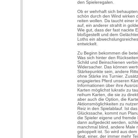
den Spieleregalen.
Ob er wehrhaft sich behaupten 
schön durch den Wind wirken di
reiten wollen. Da taucht einer
auf, ein anderer strahlt in go
Wie gut, dass der fast nackte 
bloßgestellt und dem Gelächte
Loths ein abwechslungsreiche
entwickelt.
Zu Beginn bekommen die beteil
Was sich hinter den Rückseiten
Schild und Beinschienen verbirg
Widersacher. Das können wertv
Stärkepunkte sein, andere Rit
ohne Stärke ins Turnier. Zusätz
engagiertes Pferd unseren Käm
Informationen über ihre Ausrü
Karten möglichst lukrativ zu t
reihum Karten, die sie zu dir
aber auch die Option, die Kar
Aktionsmöglichkeiten zu nutzen
Reiz in den Spielablauf. Ist d
Glückssache, kommt nun Planun
die Spieler eigene und fremde
dann aufgedeckt werden, schlie
manchmal blind, andere Male 
gekoppelt ist. So wird aus dem 
liegt, einer, der immer mehr Tei