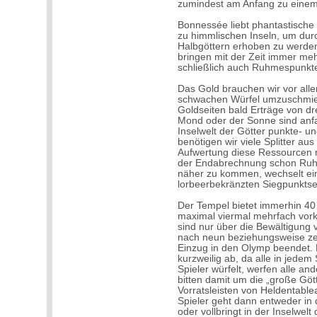
zumindest am Anfang zu einem r
Bonnessée liebt phantastische 
zu himmlischen Inseln, um durc
Halbgöttern erhoben zu werden.
bringen mit der Zeit immer me
schließlich auch Ruhmespunkte
Das Gold brauchen wir vor all
schwachen Würfel umzuschmiede
Goldseiten bald Erträge von dre
Mond oder der Sonne sind anfa
Inselwelt der Götter punkte- un
benötigen wir viele Splitter 
Aufwertung diese Ressourcen m
der Endabrechnung schon Ruh
näher zu kommen, wechselt eini
lorbeerbekränzten Siegpunktse
Der Tempel bietet immerhin 40
maximal viermal mehrfach vork
sind nur über die Bewältigun
nach neun beziehungsweise z
Einzug in den Olymp beendet. D
kurzweilig ab, da alle in jedem 
Spieler würfelt, werfen alle a
bitten damit um die „große Gött
Vorratsleisten von Heldentablea
Spieler geht dann entweder in
oder vollbringt in der Inselwe