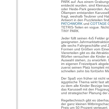
PARK auf. Aus einem Grabungsf
entdeckt wurden, sind Kleina
oder Heide-Park geworden. Au
Öllampen entstanden Karussel
fragt, weshalb Teubner und Hab
Antwort in den Puzzleteilen fin
PATCHWORK
und
COTTAGE 
TETRIS-Teilen en vogue. Nicht
TINY PARK.
Jeder füllt seinen 4x5 Felder 
geeigneten Jahrmarktattraktion
alle sechs Fahrgeschäfte und Z
Formen und Größen vom Einerte
Viererteilen gibt es die Attrakt
Würfen versuchen die Kinder al
Auswahl stehen, zu erwürfeln.
im eigenen Freizeitpark abgele
zuerst seinen Platz komplett m
schnellen zehn bis fünfzehn Mi
Der Spaß von früher ist nicht 
ägyptische Thema wirkt fast al
zu dem alle Kinder Bezüge bes
das Karussell mit den Flugze
und strategischer Planung der A
Regeltechnisch gibt es überha
der ganz kleinen Mitbringschac
Preis um 50 Prozent verteuert. 