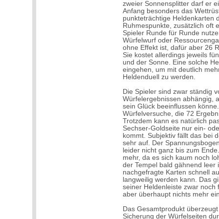
zweier Sonnensplitter darf er 
Anfang besonders das Wettrüs
punkteträchtige Heldenkarten 
Ruhmespunkte, zusätzlich oft e
Spieler Runde für Runde nutzen
Würfelwurf oder Ressourcengab
ohne Effekt ist, dafür aber 26
Sie kostet allerdings jeweils 
und der Sonne. Eine solche Hel
eingehen, um mit deutlich meh
Heldenduell zu werden.
Die Spieler sind zwar ständig 
Würfelergebnissen abhängig, a
sein Glück beeinflussen könne.
Würfelversuche, die 72 Ergebni
Trotzdem kann es natürlich pas
Sechser-Goldseite nur ein- od
kommt. Subjektiv fällt das bei
sehr auf. Der Spannungsbogen 
leider nicht ganz bis zum Ende.
mehr, da es sich kaum noch lo
der Tempel bald gähnend leer i
nachgefragte Karten schnell au
langweilig werden kann. Das gil
seiner Heldenleiste zwar noch 
aber überhaupt nichts mehr ein
Das Gesamtprodukt überzeugt a
Sicherung der Würfelseiten du