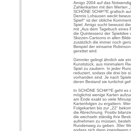
Amigo 2004 auf das Notwendigst
Zahlenkarten mit den Werten „3
SCHÖNE SCH#!?E grafisch aufg
Dennis Lohausen weckt bewusst
Spiel!“ ist der übliche Komme
Spiel. Amigo sucht bewusst d
mit „Aus dem Tagebuch eines Pe
die Quintessenz der Spielidee v
Skizzen-Cartoons in allen Bild
zusätzlich die immer noch gen
Beispiel der einsame Robinson
gerettet wird.
Gimmler gelingt ähnlich wie e
Kunststück, aus minimalem Re
Spiel zu zaubern. In jeder Run
reduziert, sodass die drei bis 
vorhanden sind. Je nach Spieler
deren Bestand sie tunlichst ge
In SCHÖNE SCH#!?E geht es d
möglichst wenige Karten aufzu
am Ende exakt so viele Minuspu
Kartenfolgen zu ergattern. Wer 
Folgekarten bis zur „22“ bekom
die Abrechnung. Positiv bilanz
die wechseln ständig ihre Besi
aufnehmen zu müssen, besteht 
Rundenweg zu geben. 30er We
sodass sich dann irgendwann 