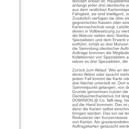
Minuten erklärt ist. Hauptelem
anfangs jeder drei identische er
aus dem restlichen Kartenstapel
Fähigkeit, sie sind intelligent,
Zusätzlich verfügen sie über e
gegnerischen Kassen oder eine
Kartennachschub sorgt. Letztl
denen in Vollbesetzung zu vie
die Akteure neben dem Startka
Spezialisten und dem Erwerb v
entführt, erhält so drei Münzen
die Sammlung identischer Auft
Aufträge kommen die Mitgliede
Kollektionen von Spezialisten 
wären es drei Spezialisten, die
Zurück zum Ablauf. Wer an der R
deren Aktion oder tauscht mehr
jedem Fall kommt die Karte oder
drei Nächte unterteilt ist. Dort
Sammelpunkt gelangen, von de
Grunde genommen nutzen die A
Deckbaumechanismus mit läng
DOMINION @ Co. fällt weg, hier
auf die Hand kommen. Das ist p
denn die Karten selbst einschn
bringen würden. Das tun sie lei
Reduzieren der Konzernkasse 
von Karten. Am gravierendsten 
Auftragskarten getauscht werd