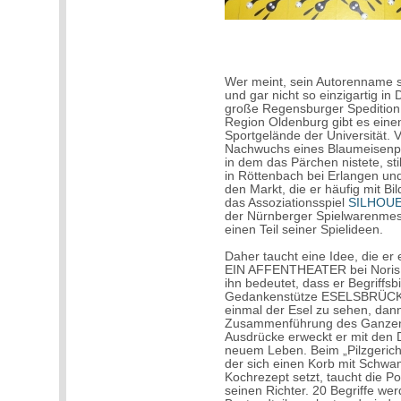
Wer meint, sein Autorenname sei
und gar nicht so einzigartig in
große Regensburger Spedition,
Region Oldenburg gibt es eine
Sportgelände der Universität. 
Nachwuchs eines Blaumeisenpä
in dem das Pärchen nistete, sti
in Röttenbach bei Erlangen und
den Markt, die er häufig mit B
das Assoziationsspiel
SILHOU
der Nürnberger Spielwarenmesse
einen Teil seiner Spielideen.
Daher taucht eine Idee, die e
EIN AFFENTHEATER bei Noris au
ihn bedeutet, dass er Begriffsbi
Gedankenstütze ESELSBRÜCKE gr
einmal der Esel zu sehen, dann
Zusammenführung des Ganzen:
Ausdrücke erweckt er mit den D
neuem Leben. Beim „Pilzgericht
der sich einen Korb mit Schwam
Kochrezept setzt, taucht die Po
seinen Richter. 20 Begriffe wer