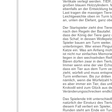
Vertikale verlegt werden. TI
großen blauen Holzzylindern. 
ebenfalls an der Entwicklung bet
Last tragen die massigen Tier
Leichtgewichte oben im Turm l
an, unten der Elefant, ganz o
Der Startspieler zieht drei Tie
nach den Regeln der Bautafel.
dass der König der Tiere ganz 
das Schaf, in dessen Wollepelz
Spieler bauen am Turm weiter, i
unterbringen. Wer einen Pingui
Katze ein. Was am Anfang mühel
ist nicht nur einfaches Memo
liegen in den wechselnden Rei
Bären dürfen zwar in den Tiert
Immer wenn eine der vier Echse
dass ein Tier aus dem Turm ve
zieht, würfelt und muss entspr
Turm entfernen. Bis zur dritt
nämlich, wenn die Würfelzahl hö
es aber immer ein Tier, das u
Krokodil wird zum Glück aus 
Veränderungsschrecken endlich
Das Spielende tritt unterschiedli
natürlich der Einsturz des Tie
diesem Fall verliert ein Spiele
Runden steht am Ende ein Tur