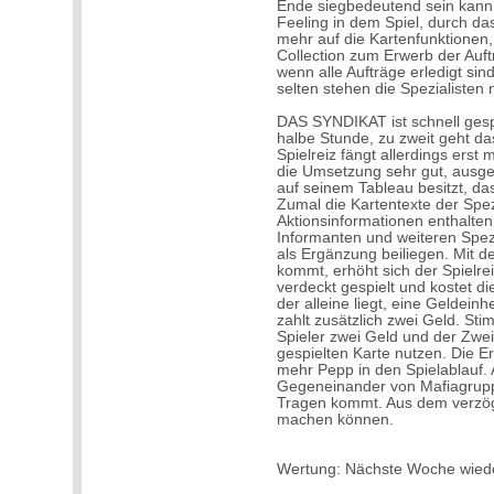
Ende siegbedeutend sein kann
Feeling in dem Spiel, durch das
mehr auf die Kartenfunktionen
Collection zum Erwerb der Auftr
wenn alle Aufträge erledigt si
selten stehen die Spezialisten
DAS SYNDIKAT ist schnell gespi
halbe Stunde, zu zweit geht das
Spielreiz fängt allerdings erst 
die Umsetzung sehr gut, ausgez
auf seinem Tableau besitzt, das 
Zumal die Kartentexte der Spez
Aktionsinformationen enthalten.
Informanten und weiteren Spez
als Ergänzung beiliegen. Mit d
kommt, erhöht sich der Spielrei
verdeckt gespielt und kostet di
der alleine liegt, eine Geldeinh
zahlt zusätzlich zwei Geld. Sti
Spieler zwei Geld und der Zweif
gespielten Karte nutzen. Die E
mehr Pepp in den Spielablauf
Gegeneinander von Mafiagruppe
Tragen kommt. Aus dem verzög
machen können.
Wertung: Nächste Woche wied