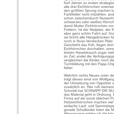
fünf Jahren zu ersten strategis
alle drei Eichhörnchen unterw
den größten Sprung machen kan
Farbfelder nicht mitzählen, a
schon zwischendurch Nusserträ
schwarzes oder weißes Hörnche
damit Mutter Eichhörnchen vor
Feldern. Ist der Nistplatz, de
aber ganz schön Fahrt auf. Gut
sie bricht alle Hängebrücken hi
noch in Nuss-Verstecken Platz 
Geschieht das früh, liegen dor
Eichhörnchen durchalten, umso
letzten Haselstrauch sogar sie
im Ziel, endet die Verfolgungsj
vergleichen die Kinder noch d
Turmbildung mit den Papp-Chip
lieber.
Wahrlich nichts Neues unter d
trägt dieses einst von Wolfgan
der Umsetzung von Oppolzer u
zusätzlich an. Hier ruft niema
Schmidt hat SCHNAPP DIE NUS
das Material geht in Ordnung. F
Firma auf die sonst üblichen Pap
Holzeichhörnchen machen viel
einfache Lauf- und Sammelspiel 
gerade Schulkinder loten die Mö
Altersgruppe erlebe ich die h