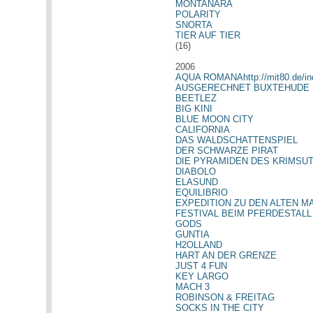
MONTANARA
POLARITY
SNORTA
TIER AUF TIER
(16)
2006
AQUA ROMANA
http://mit80.de/
AUSGERECHNET BUXTEHUDE
BEETLEZ
BIG KINI
BLUE MOON CITY
CALIFORNIA
DAS WALDSCHATTENSPIEL
DER SCHWARZE PIRAT
DIE PYRAMIDEN DES KRIMSU
DIABOLO
ELASUND
EQUILIBRIO
EXPEDITION ZU DEN ALTEN 
FESTIVAL BEIM PFERDESTALL
GODS
GUNTIA
H2OLLAND
HART AN DER GRENZE
JUST 4 FUN
KEY LARGO
MACH 3
ROBINSON & FREITAG
SOCKS IN THE CITY