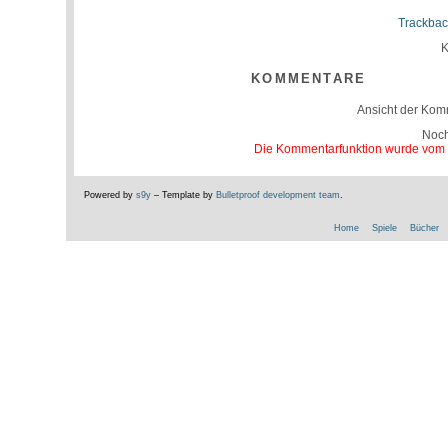
Trackbac
K
KOMMENTARE
Ansicht der Kom
Noc
Die Kommentarfunktion wurde vom Be
Powered by
s9y
– Template by
Bulletproof development team
.
Home
Spiele
Bücher