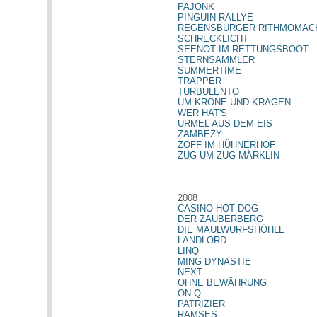
PAJONK
PINGUIN RALLYE
REGENSBURGER RITHMOMAC
SCHRECKLICHT
SEENOT IM RETTUNGSBOOT
STERNSAMMLER
SUMMERTIME
TRAPPER
TURBULENTO
UM KRONE UND KRAGEN
WER HAT'S
URMEL AUS DEM EIS
ZAMBEZY
ZOFF IM HÜHNERHOF
ZUG UM ZUG MÄRKLIN
2008
CASINO HOT DOG
DER ZAUBERBERG
DIE MAULWURFSHÖHLE
LANDLORD
LINQ
MING DYNASTIE
NEXT
OHNE BEWÄHRUNG
ON Q
PATRIZIER
RAMSES